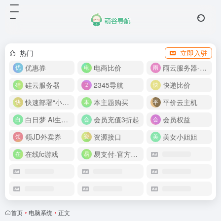
热门
立即入驻
优惠券
电商比价
雨云服务器-新人首月 5 折
硅云服务器
2345导航
快递比价
快速部署“小龙虾”
本主题购买
平价云主机
白日梦 AI生成50分钟视频
会员充值3折起
会员权益
领JD外卖券
资源接口
美女小姐姐
在线fc游戏
易支付-官方网站
首页
•
电脑系统
•
正文