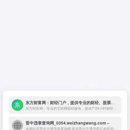
东方财富网：财经门户，提供专业的财经、股票、行情、证券、基金、理财、银行、保险、信托、期货、黄金、股吧、博客等各类财经资讯及数据
东方财富网，专业的互联网财经媒体，提供7*24小时财经资讯及全球金融市场报价，汇聚全方位的综合财经资讯和金融市场资讯，覆盖股票、财经、证券、金融、美股、港股、行情、基金、债券、期货、外汇、科创板、保险、信托、黄金、理财、商业、银行、博客、股吧、财迷、论坛等财经综合信息
晋中违章查询网_0354.weizhangwang.com –
本网站是晋中交通违章查询网,提供晋中交通违章记录查询,晋中市...