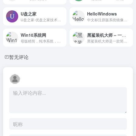
U盘之家
HelloWindows
U盘之家-优盘之家技术网站是集U盘工具,包括U盘量产,U盘修复,硬盘修复,内存卡修复等诸多有关存储技术的网站.
中文标注原版系统镜像下载网站
Win10系统网
黑鲨装机大师 – 一键重装系统、U盘装系统交流平台
母版精简，纯净系统，支持迅雷/网盘满速下载
黑鲨装机大师是一款简单方便的一键重装系统和U盘启动盘制作软件。黑鲨装机大师可快速实现一键重装win7系统，一键重装win8系统，黑鲨教您怎样用U盘重装Win7系统，轻松解决电脑怎么重装系统难题。
暂无评论