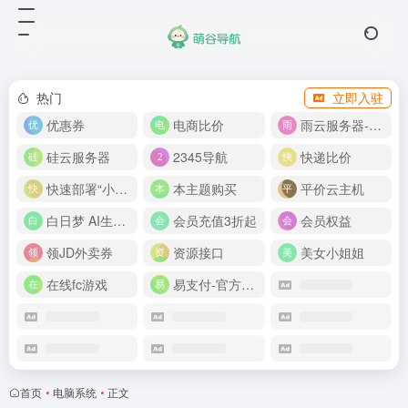
热门
立即入驻
优惠券
电商比价
雨云服务器-新人首月 5 折
硅云服务器
2345导航
快递比价
快速部署“小龙虾”
本主题购买
平价云主机
白日梦 AI生成50分钟视频
会员充值3折起
会员权益
领JD外卖券
资源接口
美女小姐姐
在线fc游戏
易支付-官方网站
首页
•
电脑系统
•
正文