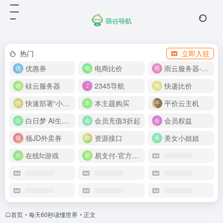
热门
立即入驻
优惠券
电商比价
雨云服务器-新人首月 5 折
硅云服务器
2345导航
快递比价
快速部署“小龙虾”
本主题购买
平价云主机
白日梦 AI生成50分钟视频
会员充值3折起
会员权益
领JD外卖券
资源接口
美女小姐姐
在线fc游戏
易支付-官方网站
首页
•
每天60秒读懂世界
•
正文