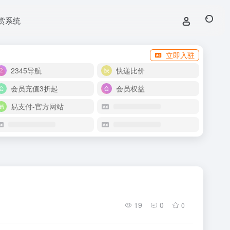
赏系统
立即入驻
2345导航
快递比价
会员充值3折起
会员权益
易支付-官方网站
19
0
0