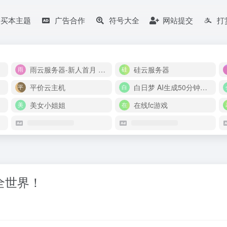
购买本主题
广告合作
符号大全
网站提交
打
雨云服务器-新人首月 5 折
硅云服务器
平价云主机
白日梦 AI生成50分钟视频
美女小姐姐
在线fc游戏
懂全世界！