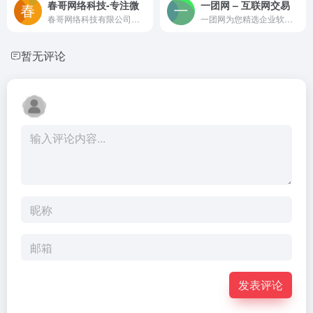
春哥网络科技-专注微
一团网 – 互联网交易
春哥网络科技有限公司，是一家专业的电子商务解决方案、O2O解决方案、移动互联网应用系统服务商，长期致力于电子商务系统解决方案、独立商城、垂直SNS社区、微信营销平台，手机应用研发，行业解决方案。
一团网为您精选企业软件,源码系统,APP开发,公众号推广,建站程序源码系统,网络培训,云服务器等产品优惠活动！超低折扣!平台提供全方位交易保障
暂无评论
发表评论