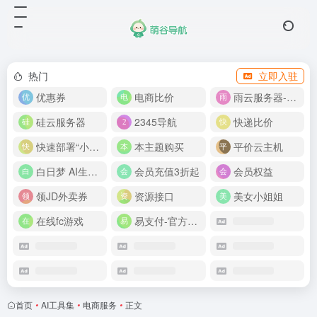
热门
立即入驻
优惠券
电商比价
雨云服务器-新人首月 5 折
硅云服务器
2345导航
快递比价
快速部署“小龙虾”
本主题购买
平价云主机
白日梦 AI生成50分钟视频
会员充值3折起
会员权益
领JD外卖券
资源接口
美女小姐姐
在线fc游戏
易支付-官方网站
首页
•
AI工具集
•
电商服务
•
正文