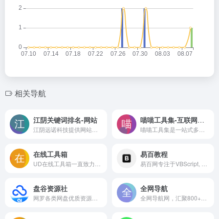
相关导航
江阴关键词排名-网站
喵喵工具集-互联网工具合集
江阴远诺科技提供网站建设、网站设计、网站优化、万词霸屏推广、关键词排名优化、网站SEO优化排名、微信公众号制作，小程序制作，网络推广，软文发布，万词霸屏推广，短视频推广，企业logoVI设计，全网立体营销等，我们致力于为企业信息化提供解决方案。
喵喵工具集是一站式多功能平台，集文件转换、PDF编辑、AI工具、图片处理功能为一体。
在线工具箱
易百教程
UD在线工具箱一直致力于为网民提供方便、快捷的在线查询服务，在线计算工具，在线图片处理工具，PDF在线工具。
易百网专注于VBScript, MATLAB, EJB, IPv6, IPv4, 电子商务, PostgreSQL, SQLite, SDLC, Assembly, 操作系统, JSON, iOS, 设计模式, VB.Net, 计算机基础知识, JSF, C#, Flex, GWT, PL/SQL, Eclipse, JUnit, Pascal, Maven, Scala, Spring, Struts2, HTML5, ANT, iBATIS, log4j, Hibernate, JSP, JAVA, JDBC, AJAX, WAP, SQL, MySQL, C语言, C++语言, PERL, PHP, Ruby, Ruby on Rails, Rails, Python, HTML, XHTML, CSS, CGI, Shell, Unix, JavaScript, jQuery, Radius, UML, GPRS, GSM,i-Mode, WiFi, WML, WiMax, SOAP, Socket, WSDL, Makefile, Prototype, Sigma, CMMI, EVM, PMP等IT技术教程和实例，让一切容易学会！
盘谷资源社
全网导航
网罗各类网盘优质资源，电影、电视剧、游戏、动漫，资源共享
全网导航网，汇聚800+优质导航网站入口，包括传统导航网、垂直导航、行业导航、AI导航、地域导航网站，助你一站直达10万+优质网站资源。