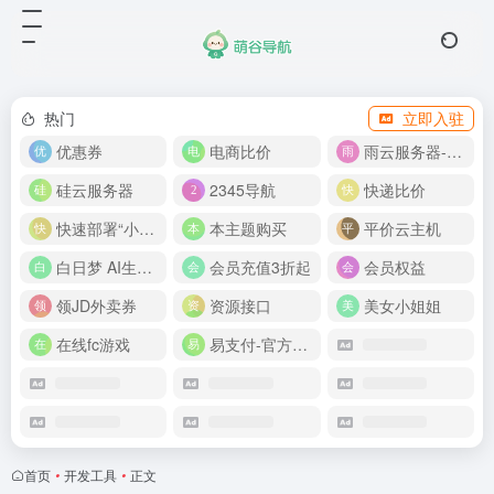
热门
立即入驻
优惠券
电商比价
雨云服务器-新人首月 5 折
硅云服务器
2345导航
快递比价
快速部署“小龙虾”
本主题购买
平价云主机
白日梦 AI生成50分钟视频
会员充值3折起
会员权益
领JD外卖券
资源接口
美女小姐姐
在线fc游戏
易支付-官方网站
首页
•
开发工具
•
正文