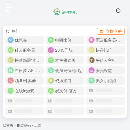
热门
立即入驻
优惠券
电商比价
雨云服务器-新人首月 5 折
硅云服务器
2345导航
快递比价
快速部署“小龙虾”
本主题购买
平价云主机
白日梦 AI生成50分钟视频
会员充值3折起
会员权益
领JD外卖券
资源接口
美女小姐姐
在线fc游戏
易支付-官方网站
首页
•
框架源码
•
正文