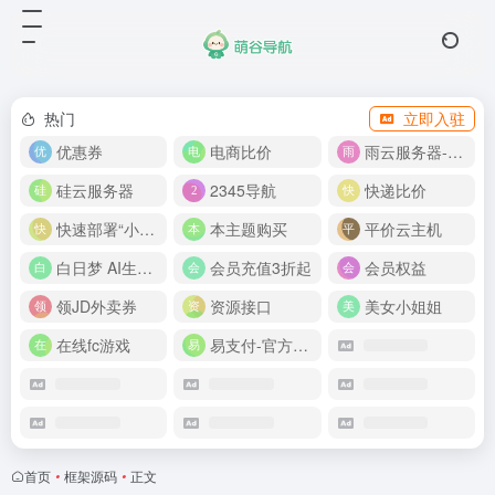
热门
立即入驻
优惠券
电商比价
雨云服务器-新人首月 5 折
硅云服务器
2345导航
快递比价
快速部署“小龙虾”
本主题购买
平价云主机
白日梦 AI生成50分钟视频
会员充值3折起
会员权益
领JD外卖券
资源接口
美女小姐姐
在线fc游戏
易支付-官方网站
首页
•
框架源码
•
正文