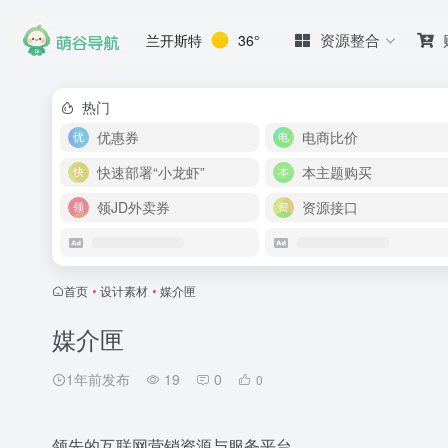
资源整合
兰开斯特
36°
热门
优惠券
电商比价
快速部署“小龙虾”
本主题购买
领JD外卖券
资源接口
首页
•
设计素材
•
媒介匣
媒介匣
1年前发布
19
0
0
领先的互联网营销资源与服务平台