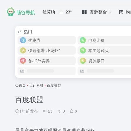
资源整合
购
波莫纳
23°
热门
优惠券
电商比价
快速部署“小龙虾”
本主题购买
领JD外卖券
资源接口
首页
•
设计素材
•
百度联盟
百度联盟
1年前发布
25
0
0
最具竞争力的互联网流量变现专业服务