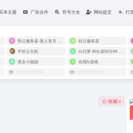
买本主题
广告合作
符号大全
网站提交
打
雨云服务器-新人首月 5 折
硅云服务器
平价云主机
白日梦 AI生成50分钟视频
美女小姐姐
在线fc游戏
收藏
0