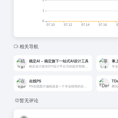
相关导航
稿定AI – 稿定旗下一站式AI设计工具
掌
稿定设计提供DIY设计平台为你提供智能设计、图片编辑、在线抠图、H5页面制作、视频剪辑等服务，可以自定义图片的尺寸，自行设计想要的图片。还有大量的设计场景模板推荐，包括海报、公众号首图、名片、宣传单、banner等，一键搞定精美图片。
专业
在线PS
TD
PS在线图片编辑器是一个专业精简的在线ps图片照片制作处理软件工具，绿色免安装，免下载，直接在浏览器打开就可用它修正，调整和美化图像。
腾讯
暂无评论