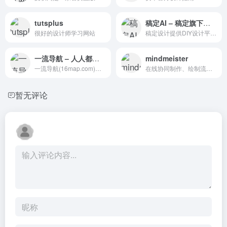
tutsplus
稿定AI – 稿定旗下一站式AI设计工具
很好的设计师学习网站
稿定设计提供DIY设计平台为你提供智能设计、图片编辑、在线抠图、H5页面制作、视频剪辑等服务，可以自定义图片的尺寸，自行设计想要的图片。还有大量的设计场景模板推荐，包括海报、公众号首图、名片、宣传单、banner等，一键搞定精美图片。
一流导航 – 人人都在用的上网导航网址大全
mindmeister
一流导航(16map.com)致力于打造国内最好的互联网上优质网站网址大全，收录了全网好用强大的网站网址和软件包括设计、开发、影视、人工智能、AI、运营、生活、休闲、办公、工具、资源等超全面的网址和职业技巧内容，让您的上网体验更便捷更放心，努力成为全民级人人都在用的网址导航。
在线协同制作、绘制流程图
暂无评论