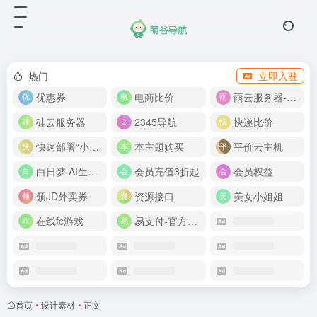
热门
立即入驻
优惠券
电商比价
雨云服务器-新人首月 5 折
硅云服务器
2345导航
快递比价
快速部署“小龙虾”
本主题购买
平价云主机
白日梦 AI生成50分钟视频
会员充值3折起
会员权益
领JD外卖券
资源接口
美女小姐姐
在线fc游戏
易支付-官方网站
首页
•
设计素材
•
正文