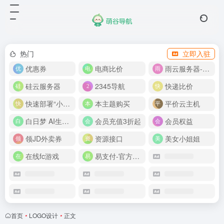
热门
立即入驻
优惠券
电商比价
雨云服务器-新人首月 5 折
硅云服务器
2345导航
快递比价
快速部署“小龙虾”
本主题购买
平价云主机
白日梦 AI生成50分钟视频
会员充值3折起
会员权益
领JD外卖券
资源接口
美女小姐姐
在线fc游戏
易支付-官方网站
首页
•
LOGO设计
•
正文