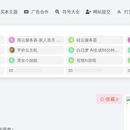
购买本主题
广告合作
符号大全
网站提交
打
雨云服务器-新人首月 5 折
硅云服务器
平价云主机
白日梦 AI生成50分钟视频
美女小姐姐
在线fc游戏
收藏
0
S（资源类）