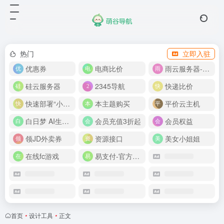
热门
立即入驻
优惠券
电商比价
雨云服务器-新人首月 5 折
硅云服务器
2345导航
快递比价
快速部署“小龙虾”
本主题购买
平价云主机
白日梦 AI生成50分钟视频
会员充值3折起
会员权益
领JD外卖券
资源接口
美女小姐姐
在线fc游戏
易支付-官方网站
首页
•
设计工具
•
正文