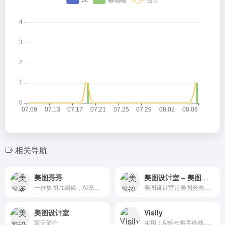
相关导航
美图秀秀
美图设计室 – 美图秀秀旗下AI设计工具！电商人必备
一款集图片编辑，AI设计，人像美容，海报设计等功能全面且强大的专业电脑端作图工具
美图设计室是美图秀秀旗下的智能设计在线协作平台，是一款平面设计工具和在线平面设计软件,提供海量海报模板,跨境电商模板,跨境电商banner,跨境电商主图,邀请函,公告通知,喜报,logo等免费设计素材和模板,可在线智能生成海报,一键换色,一键换装,一键去水印,图片高清修复,无损放大,抠图,拼图。
美图设计室
Visily
暂无简介
实用！AI轻松将手绘线框转换为高保真度