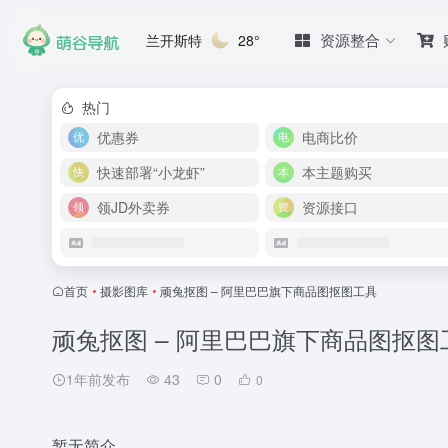
资源整合
兰开斯特
28°
热门
优惠券
电商比价
快速部署“小龙虾”
本主题购买
领JD外卖券
资源接口
首页
•
摄影图库
•
顽兔抠图 – 阿里巴巴旗下商品图抠图工具
顽兔抠图 – 阿里巴巴旗下商品图抠图
1年前发布
43
0
0
暂无简介