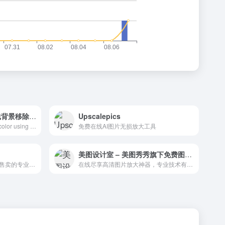
Pixian.AI – 免费的AI在线背景移除工具
Upscalepics
Trace pixels to vectors in full color using AI.
免费在线AI图片无损放大工具
美图设计室 – 美图秀秀旗下免费图片尺寸修改、放大工具
致力于视觉摄影分享、发现、售卖的专业平台
在线尽享高清图片放大神器，专业技术有效保留细节，摒除模糊与像素化困扰。极简操作，一键搞定图片尺寸调整，快速处理让您省时省心。免费试用，为您的作品锦上添花！