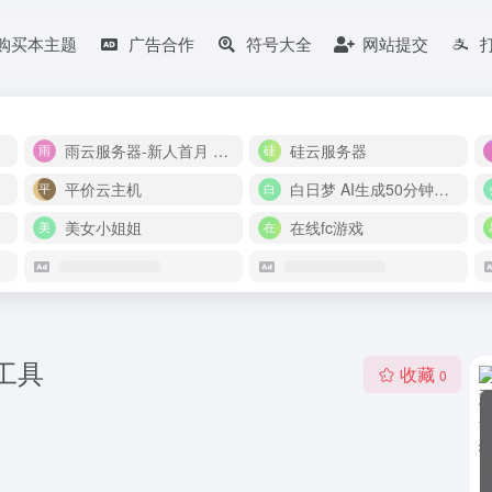
购买本主题
广告合作
符号大全
网站提交
雨云服务器-新人首月 5 折
硅云服务器
平价云主机
白日梦 AI生成50分钟视频
美女小姐姐
在线fc游戏
工具
收藏
0