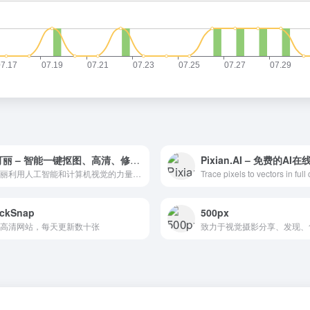
图可丽 – 智能一键抠图、高清、修复、转卡通
图可丽利用人工智能和计算机视觉的力量,提供各种各样的产品,使您的生活更容易,工作更富有成效.无论是视频剪辑,ps抠图,图片去水印,照片动漫,视频抠图等,我们都能满足您的需求.让我们一起让人类变得更聪明!
ockSnap
500px
高清网站，每天更新数十张