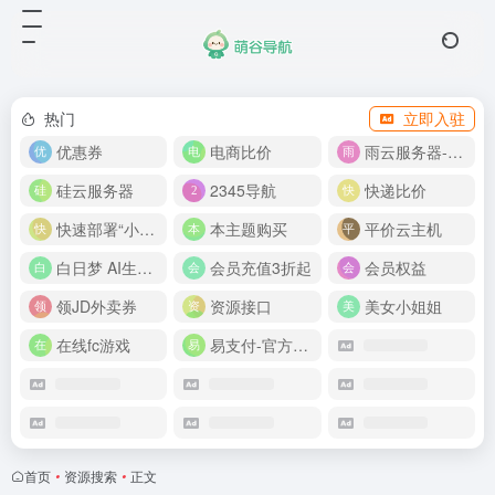
热门
立即入驻
优惠券
电商比价
雨云服务器-新人首月 5 折
硅云服务器
2345导航
快递比价
快速部署“小龙虾”
本主题购买
平价云主机
白日梦 AI生成50分钟视频
会员充值3折起
会员权益
领JD外卖券
资源接口
美女小姐姐
在线fc游戏
易支付-官方网站
首页
•
资源搜索
•
正文