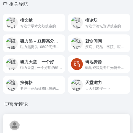
相关导航
搜文献
搜论坛
专注于学术文献搜索的平台，整合知网、万方、维普等数据库的论文及研究报告
专注于论坛资源搜索的平台，提供贴吧、天涯等社区的帖子及话题快速查找
磁力熊 – 豆瓣高分电影1080P下载
就诊问问
磁力熊提供1080P高清电影磁力迅雷下载,豆瓣Top250及豆瓣高分电影1080P高清磁力下载。
疾病、药品、医院、医生等常用医疗场景的搜索查询
磁力天堂 – 一个好用的磁力资源导航网站，一站在手资源我有!
码地资源
磁力天堂 | 一个好用的磁力资源导航网站，是您学习、看片、娱乐的资源搜索神器！
码地资源是专注光鸭云盘资源分享的社区平台
搜价格
天堂磁力
专注于商品价格比较的搜索引擎，聚合淘宝、京东、拼多多等平台的价格信息
天天都来搜一下
暂无评论