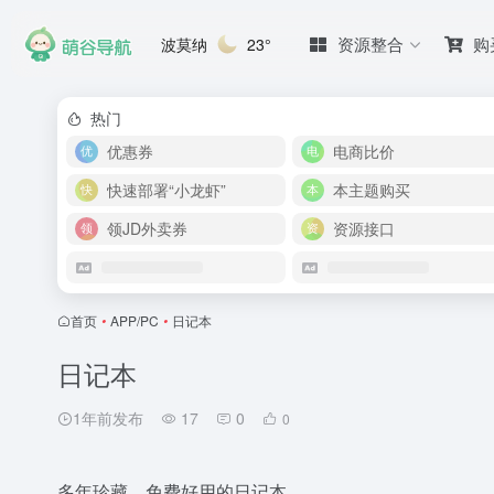
资源整合
购
波莫纳
23°
热门
优惠券
电商比价
快速部署“小龙虾”
本主题购买
领JD外卖券
资源接口
首页
•
APP/PC
•
日记本
日记本
1年前发布
17
0
0
多年珍藏，免费好用的日记本。