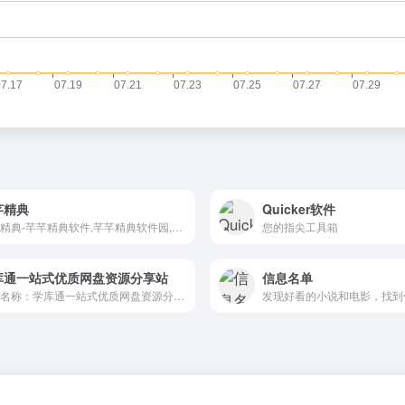
芊精典
Quicker软件
芊芊精典-芊芊精典软件,芊芊精典软件园,芊芊经典软件,芊芊经典软件园,免费软件分享平台,优质互联网软件分享！myqqjd.com,每天更新安卓Android和PC类实用绿色类软件和软件汉化等...
您的指尖工具箱
库通一站式优质网盘资源分享站
信息名单
网站名称：学库通一站式优质网盘资源分享站 网站域名：xuekutong.cn 站点介绍：海量学习资源分享，高考资源分享，小说分享，教育资源分享，汇集网上分享的各种资源