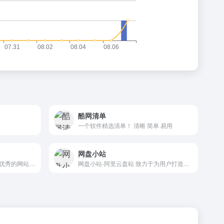
酷网清单
一个软件精选清单！ 清晰 简单 易用
网盘小站
发现好看的小说和电影，找到优秀的网站及应用。
网盘小站-阿里云盘站 致力于为用户打造最好用的多网盘资源共享网站，所有资源均由网友自行分享，如果你也对此感兴趣的话，就加入我们吧！QQ交流群❶群：891168781(已满)QQ交流群❷群：542289539 (已满) QQ交流群❸群：433654628侵权问题发邮件：9530045@qq.com反馈/广告合作QQ：9530045