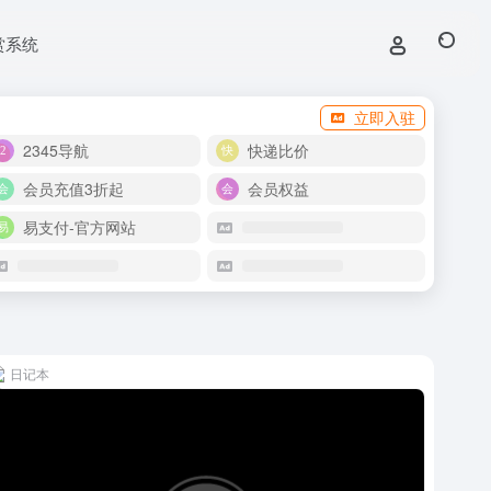
赏系统
立即入驻
2345导航
快递比价
会员充值3折起
会员权益
易支付-官方网站
日记本