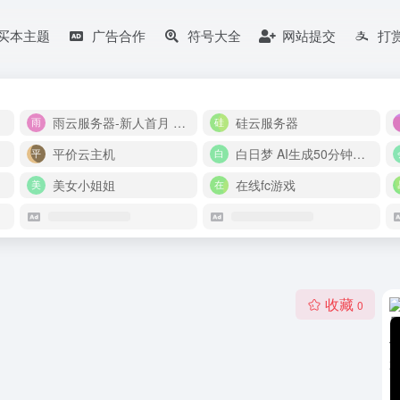
买本主题
广告合作
符号大全
网站提交
打
雨云服务器-新人首月 5 折
硅云服务器
平价云主机
白日梦 AI生成50分钟视频
美女小姐姐
在线fc游戏
收藏
0