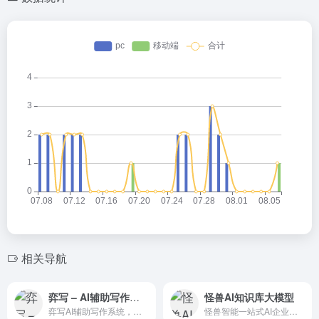
相关导航
弈写 – AI辅助写作！内容创作者的写作神器
怪兽AI知识库大模型
弈写AI辅助写作系统，简称“小弈写作”。它通过人工智能技术实现了：辅助选题、辅助写作、话题梳理、辅助阅读和辅助组稿五大AI辅助手段，不但能有效的帮助资讯创作者提升内容生产效率，更能帮助作者拓展
怪兽智能一站式AI企业知识库搭建系统，企业知识库大模型训练，智能企业客服，先进的企业知识库 + 智能的AI问答机器人，轻松集成在直播平台/网站/APP/小程序等三方应用做电商智能问答客服，企业聊天机器人，直播回复