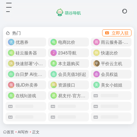
热门
立即入驻
优惠券
电商比价
雨云服务器-新人首月 5 折
硅云服务器
2345导航
快递比价
快速部署“小龙虾”
本主题购买
平价云主机
白日梦 AI生成50分钟视频
会员充值3折起
会员权益
领JD外卖券
资源接口
美女小姐姐
在线fc游戏
易支付-官方网站
首页
•
AI写作
•
正文