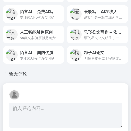
陌言AI – 免费AI写作工具
爱改写 – AI在线人工智能文字生产力工具
专业级AI写作,多功能AIGC平台，陌言AI是一个企业级AI平台，支持在线智能AI写作，智能AI对话，智能AI客服，能帮你创作各种高质量原创文章、帮你写论文、写代码、写小说、续写文案、文章改写、工作报告等，还有各种AI模拟角色，我们还支持团队模式AI训练知识库，快速训练符合企业要求的AI机器人，大幅降低企业成本 提高企业效率。
爱改写是一款在线AI内容创作工具，帮助您通过查词、智能改写、纠错、查原创度等功能，帮助提高您的内容生产效率。让您在最短时间内创作出更多、更好的内容。
人工智能AI伪原创
讯飞公文写作 – 依托于科大讯飞星火大模型技术的AI公文写作助手
68媒文案伪原创是免费的在线伪原创文章的工具，可以快速改写各类文案，通过公众号、知乎、头条号等自媒体平台原创审核
讯飞星火公文助手，一款依托于科大讯飞星火大模型技术的AI公文写作助手。星火公文助手提供素材筹备、拟稿写作和审稿核稿等功能，专为广大公文材料撰稿人打造，使用简单便捷高效。
陌言AI – 国内优质在线AI写作助手|官网,智能ai助手,免费在线ai写作工具
梅子AI论文
专业级AI写作,多功能AIGC平台，陌言AI是一个企业级AI平台，支持在线智能AI写作，智能AI对话，智能AI客服，能帮你创作各种高质量原创文章、帮你写论文、写代码、写小说、续写文案、文章改写、工作报告等，还有各种AI模拟角色，我们还支持团队模式AI训练知识库，快速训练符合企业要求的AI机器人，大幅降低企业成本 提高企业效率。
无限免费生成千字论文大纲-在线快速生成论文初稿-查重率10%左右
暂无评论