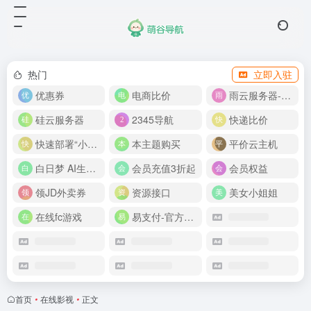
热门
立即入驻
优惠券
电商比价
雨云服务器-新人首月 5 折
硅云服务器
2345导航
快递比价
快速部署“小龙虾”
本主题购买
平价云主机
白日梦 AI生成50分钟视频
会员充值3折起
会员权益
领JD外卖券
资源接口
美女小姐姐
在线fc游戏
易支付-官方网站
首页
•
在线影视
•
正文