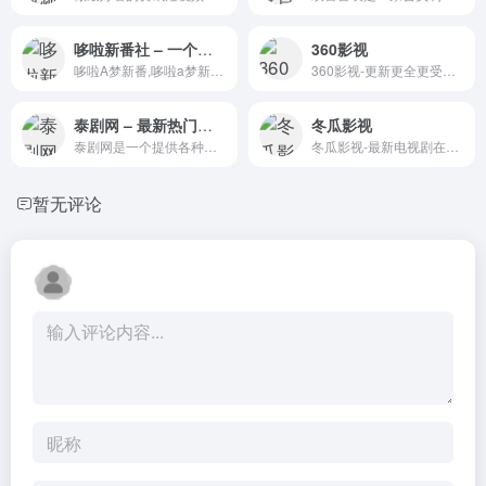
哆啦新番社 – 一个属于哆啦迷的网站
360影视
哆啦A梦新番,哆啦a梦新番2023,哆啦A梦,哆啦A梦剧场版,机器猫,梦蓝字幕组,银光字幕组,哆啦新番社,ドラえもん
360影视-更新更全更受欢迎的影视网站-在线观看
泰剧网 – 最新热门泰剧、泰影免费在线看! 一起来看泰剧啦! 泰剧TV网!!
冬瓜影视
泰剧网是一个提供各种泰剧、泰影、泰娱免费在线观看的网站。我们是热衷于用户体验的泰剧TV网，因为专注，所以专业！都来泰剧网看泰剧啦！泰剧吧！
冬瓜影视-最新电视剧在线观看免费电影天堂-韩国电影
暂无评论