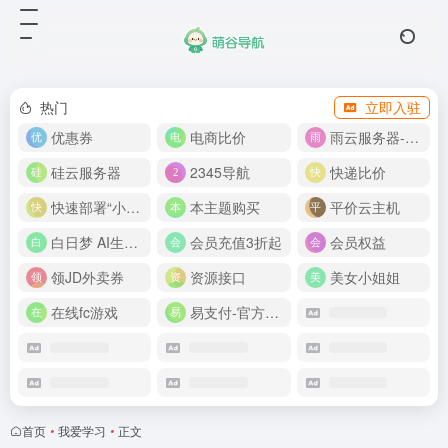
热门
立即入驻
优惠券
电商比价
雨云服务器-新人首月 5 折
硅云服务器
2345导航
快递比价
快速部署“小龙虾”
本主题购买
平价云主机
白日梦 AI生成50分钟视频
会员充值3折起
会员权益
领JD外卖券
资源接口
美女小姐姐
在线fc游戏
易支付-官方网站
首页
•
我爱学习
•
正文