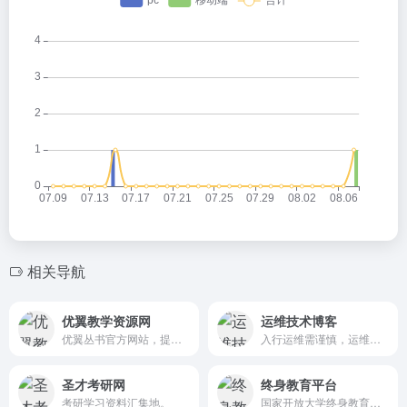
相关导航
优翼教学资源网
运维技术博客
优翼丛书官方网站，提供小学、初中教学资源的下载、共享及其他丰富的教学功能性内容！旗下丛书：学练优,新领程,时习之,优干线,阅读与积累,同步作文,同步口算,必考口算,小学升学总复习,优翼字帖,英语字帖。
入行运维需谨慎，运维背锅第一名
圣才考研网
终身教育平台
考研学习资料汇集地。
国家开放大学终身教育平台