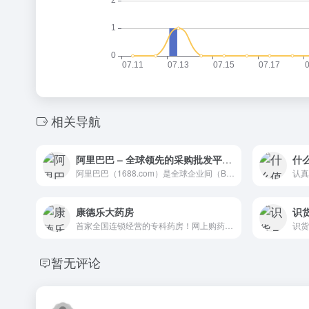
相关导航
阿里巴巴 – 全球领先的采购批发平台、批发网！
什
阿里巴巴（1688.com）是全球企业间（B2B）电子商务的著名品牌，为数千万网商提供海量商机信息和便捷安全的在线交易市场，也是商人们以商会友、真实互动的社区平台。目前1688.com已覆盖原材料、工业品、服装服饰、家居百货、小商品等12个行业大类，提供从原料--生产--加工--现货等一系列的供应产品和服务
认真
康德乐大药房
识
首家全国连锁经营的专科药房！网上购药平台
暂无评论