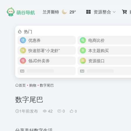
资源整合
兰开斯特
29°
热门
优惠券
电商比价
快速部署“小龙虾”
本主题购买
领JD外卖券
资源接口
首页
•
购物
•
数字尾巴
数字尾巴
1年前发布
42
0
0
分享美好数字生活