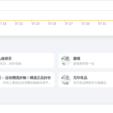
么值得买
惠喵
生活，好好花钱
超值推荐第一站
货 – 运动潮流好物！精选正品好价
无印良品
识货，年轻人潮流运动消费的购物决策平台。由虎扑旗下专业鉴别平台为您提供正品保障，不断帮助用户解决在鞋服、数码、美妆等商品上的消费决策、产品评估、渠道挑选等难题。
无印良品网络官方旗舰店