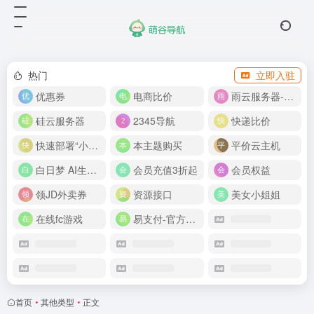
热门
立即入驻
优惠券
电商比价
雨云服务器-新人首月 5 折
硅云服务器
2345导航
快递比价
快速部署“小龙虾”
本主题购买
平价云主机
白日梦 AI生成50分钟视频
会员充值3折起
会员权益
领JD外卖券
资源接口
美女小姐姐
在线fc游戏
易支付-官方网站
首页
•
其他类型
•
正文