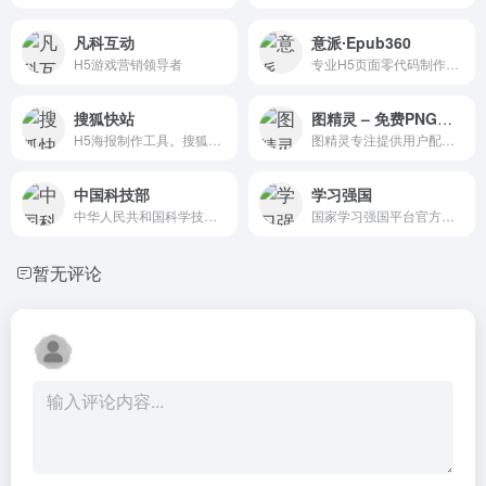
凡科互动
意派∙Epub360
H5游戏营销领导者
专业H5页面零代码制作工具
搜狐快站
图精灵 – 免费PNG图片下载、高清背景图片素材
H5海报制作工具。搜狐是传统互联网公司中唯一看重H5的，大部分大公司没有重视。
图精灵专注提供用户配图背景素材,网站提供海量免费PNG图片素材、背景图片素材、广告设计模板、摄影图片、免费字体等,各类高清精品免抠元素和背景图片,让设计从此变得简单!
中国科技部
学习强国
中华人民共和国科学技术部官网
国家学习强国平台官方网站
暂无评论