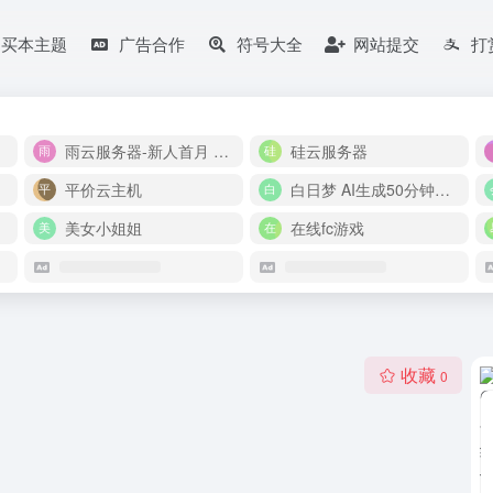
购买本主题
广告合作
符号大全
网站提交
打
雨云服务器-新人首月 5 折
硅云服务器
平价云主机
白日梦 AI生成50分钟视频
美女小姐姐
在线fc游戏
收藏
0