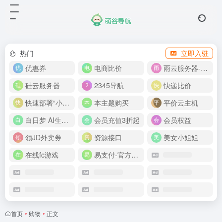
热门
立即入驻
优惠券
电商比价
雨云服务器-新人首月 5 折
硅云服务器
2345导航
快递比价
快速部署“小龙虾”
本主题购买
平价云主机
白日梦 AI生成50分钟视频
会员充值3折起
会员权益
领JD外卖券
资源接口
美女小姐姐
在线fc游戏
易支付-官方网站
首页
•
购物
•
正文