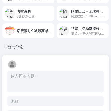
考拉海购
阿里巴巴 – 全球领先的采购批发平台、批发网！
我的美好世界
阿里巴巴（1688.com）是全球企业间（B2B）电子商务的著名品牌，为数千万网商提供海量商机信息和便捷安全的在线交易市场，也是商人们以商会友、真实互动的社区平台。目前1688.com已覆盖原材料、工业品、服装服饰、家居百货、小商品等12个行业大类，提供从原料--生产--加工--现货等一系列的供应产品和服务
识货 – 运动潮流好物！精选正品好价
话费限时立减最高减8元
识货，年轻人潮流运动消费的购物决策平台。由虎扑旗下专业鉴别平台为您提供正品保障，不断帮助用户解决在鞋服、数码、美妆等商品上的消费决策、产品评估、渠道挑选等难题。
暂无评论