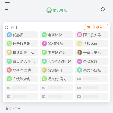
热门
立即入驻
优惠券
电商比价
雨云服务器-新人首月 5 折
硅云服务器
2345导航
快递比价
快速部署“小龙虾”
本主题购买
平价云主机
白日梦 AI生成50分钟视频
会员充值3折起
会员权益
领JD外卖券
资源接口
美女小姐姐
在线fc游戏
易支付-官方网站
首页
•
正文