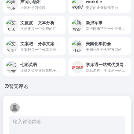
声同小语种
worktile
小语种学习论坛
更好的企业协作平台
文皮皮 – 文本分析字数字频词频统计 – 自动文章摘要 – 字符图(词云)
新浪军事
文皮皮是一个免费的在线文本分析统计工具，虚拟形象是读书人的小书童。包括进行文本分析、字符统计、字数统计、字频统计、词频统计、文章自动摘要、单词统计、数字统计、文本数字求和、文章阅读时长、
新浪网旗下的一个专业的军事知识网站
文案吧 – 分享文案,朋友圈说说,签名,句子,祝福语,经典语录文章素材的网站
美国化学协会
文案吧是一个分享文章内容的免费网站，汇集各种文案、朋友圈说说、签名、句子、祝福语、经典语录，心得体会以及与文章相关的素材内容。上文案吧查找您想要的，希望能帮助到您。
美国化学协会官方网站
七彩英语
学库通一站式优质网盘资源分享站
提供各类英文原版电子书下载
网站名称：学库通一站式优质网盘资源分享站 网站域名：xuekutong.cn 站点介绍：海量学习资源分享，高考资源分享，小说分享，教育资源分享，汇集网上分享的各种资源
暂无评论