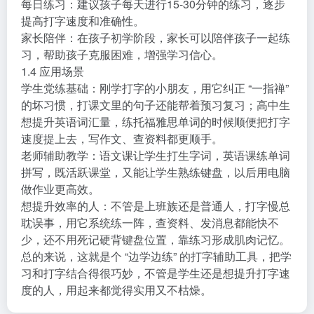
每日练习：建议孩子每天进行15-30分钟的练习，逐步
提高打字速度和准确性。
家长陪伴：在孩子初学阶段，家长可以陪伴孩子一起练
习，帮助孩子克服困难，增强学习信心。
1.4 应用场景
学生党练基础：刚学打字的小朋友，用它纠正 “一指禅”
的坏习惯，打课文里的句子还能帮着预习复习；高中生
想提升英语词汇量，练托福雅思单词的时候顺便把打字
速度提上去，写作文、查资料都更顺手。
老师辅助教学：语文课让学生打生字词，英语课练单词
拼写，既活跃课堂，又能让学生熟练键盘，以后用电脑
做作业更高效。
想提升效率的人：不管是上班族还是普通人，打字慢总
耽误事，用它系统练一阵，查资料、发消息都能快不
少，还不用死记硬背键盘位置，靠练习形成肌肉记忆。
总的来说，这就是个 “边学边练” 的打字辅助工具，把学
习和打字结合得很巧妙，不管是学生还是想提升打字速
度的人，用起来都觉得实用又不枯燥。