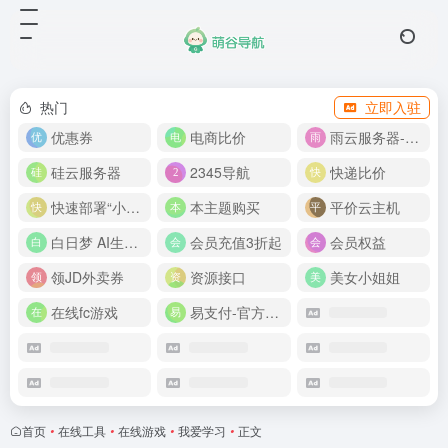
热门
立即入驻
优惠券
电商比价
雨云服务器-新人首月 5 折
硅云服务器
2345导航
快递比价
快速部署“小龙虾”
本主题购买
平价云主机
白日梦 AI生成50分钟视频
会员充值3折起
会员权益
领JD外卖券
资源接口
美女小姐姐
在线fc游戏
易支付-官方网站
首页
•
在线工具
•
在线游戏
•
我爱学习
•
正文