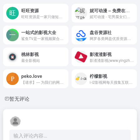
旺旺资源
妮可动漫 – 免费在线动漫观看_全集高清番剧
旺旺资源是一家只做短剧的资源网，为你免费提供全球热门短剧
妮可动漫 - 宅男腐女们最喜爱的动漫交流互动平台，我们提供更新最快的番剧资源，观看完全免费、下载无门槛、无须注册、高速播放or下载、番剧资源齐全，致力为所有动漫迷提供最好的动漫资源。
一站式的影视大全
盘谷资源社
鲨鱼TV是一家视频聚合类网站，致力于为每一个人带来欢乐。
网罗各类网盘优质资源，电影、电视剧、游戏、动漫，资源共享
桃林影视
影渣渣影视
最全影视站
影渣渣影视(www.yingzhazha.com)提供最新最快最全的免费在线影视资讯和在线影视剧播放,影渣渣电影网欢迎用户关注想看的影视剧作品,影渣渣电影网将以最快的速度更新。
peko.love
柠檬影视
【请求】— 为我们的网站添加收录友链 - peko.love
i-i2影视网每天搜集互联网最新电影和电视剧，为广大用户免费提供无广告在线观看电影和电视剧服务，及时
暂无评论