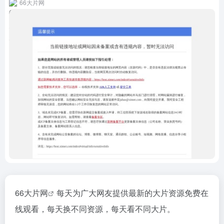
66大片网
66大片网
每天为广大网友提供最新的大片资源免费在
线观看，每天换不同资源，每天看不同大片。