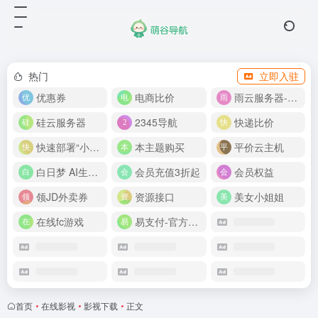
热门
立即入驻
优惠券
电商比价
雨云服务器-新人首月 5 折
硅云服务器
2345导航
快递比价
快速部署“小龙虾”
本主题购买
平价云主机
白日梦 AI生成50分钟视频
会员充值3折起
会员权益
领JD外卖券
资源接口
美女小姐姐
在线fc游戏
易支付-官方网站
首页
•
在线影视
•
影视下载
•
正文