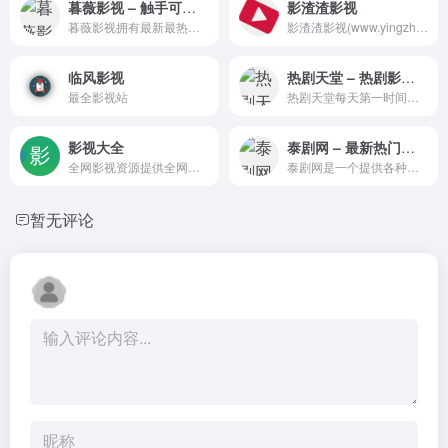
暮薇影视 – 触手可及的免费高清电影
影渣渣影视
暮薇影视拥有最新最热的电影，可免费在线观看。准备好爆米花，尽情享受表演吧！在我们的经典电影、大片和独立热门影片库中，您一定会找到让您开心的东西。
影渣渣影视(www.yingzhazha.com)提供最新最快最全的免费在线影视资讯和在线影视剧播放,影渣渣电影网欢迎用户关注想看的影视剧作品,影渣渣电影网将以最快的速度更新。
临风影视
热剧天堂 – 热剧影院_手机在线观看_免费高清电影_最新电影下载
最全影视站
热剧天堂每天第一时间为您推荐最新最热的电影、电视剧、综艺、动漫资源,手机免费在线观看，欢迎电影天堂网影迷来本站免费观看电影及电视剧。
影视大全
泰剧网 – 最新热门泰剧、泰影免费在线看! 一起来看泰剧啦! 泰剧TV网!!
全网影视资源提供全网电影资源采集，同时提供全网影视数据聚合服务，收录各大视频网站播放链接，是一个又快又好无广告的影视大全导航站。
泰剧网是一个提供各种泰剧、泰影、泰娱免费在线观看的网站。我们是热衷于用户体验的泰剧TV网，因为专注，所以专业！都来泰剧网看泰剧啦！泰剧吧！
暂无评论