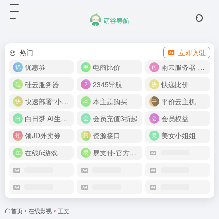
热门
立即入驻
优惠券
电商比价
雨云服务器-新人首月 5 折
硅云服务器
2345导航
快递比价
快速部署“小龙虾”
本主题购买
平价云主机
白日梦 AI生成50分钟视频
会员充值3折起
会员权益
领JD外卖券
资源接口
美女小姐姐
在线fc游戏
易支付-官方网站
首页
•
在线影视
•
正文