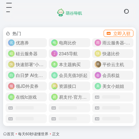
热门
立即入驻
优惠券
电商比价
雨云服务器-新人首月 5 折
硅云服务器
2345导航
快递比价
快速部署“小龙虾”
本主题购买
平价云主机
白日梦 AI生成50分钟视频
会员充值3折起
会员权益
领JD外卖券
资源接口
美女小姐姐
在线fc游戏
易支付-官方网站
首页
•
每天60秒读懂世界
•
正文