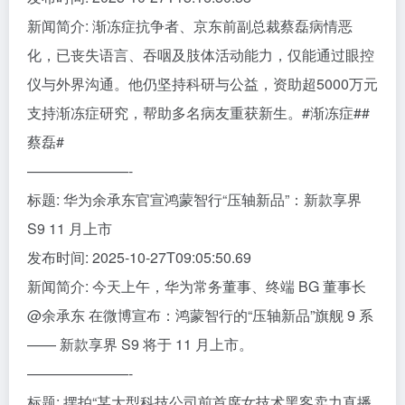
新闻简介: 渐冻症抗争者、京东前副总裁蔡磊病情恶
化，已丧失语言、吞咽及肢体活动能力，仅能通过眼控
仪与外界沟通。他仍坚持科研与公益，资助超5000万元
支持渐冻症研究，帮助多名病友重获新生。#渐冻症##
蔡磊#
———————-
标题: 华为余承东官宣鸿蒙智行“压轴新品”：新款享界
S9 11 月上市
发布时间: 2025-10-27T09:05:50.69
新闻简介: 今天上午，华为常务董事、终端 BG 董事长
@余承东 在微博宣布：鸿蒙智行的“压轴新品”旗舰 9 系
—— 新款享界 S9 将于 11 月上市。
———————-
标题: 摆拍“某大型科技公司前首席女技术黑客卖力直播