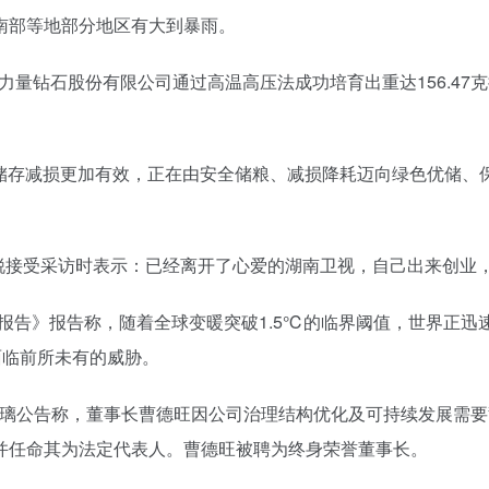
南部等地部分地区有大到暴雨。
河南省力量钻石股份有限公司通过高温高压法成功培育出重达156.4
国粮食储存减损更加有效，正在由安全储粮、减损降耗迈向绿色优储
村长”李锐接受采访时表示：已经离开了心爱的湖南卫视，自己出来创
界点报告》报告称，随着全球变暖突破1.5℃的临界阈值，世界正
面临前所未有的威胁。
日，福耀玻璃公告称，董事长曹德旺因公司治理结构优化及可持续发展
并任命其为法定代表人。曹德旺被聘为终身荣誉董事长。