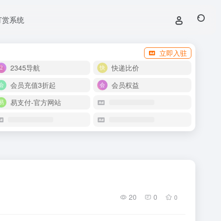
打赏系统
立即入驻
2345导航
快递比价
会员充值3折起
会员权益
易支付-官方网站
20
0
0