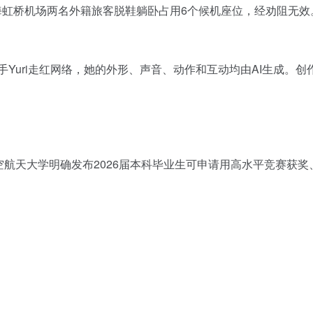
日，上海虹桥机场两名外籍旅客脱鞋躺卧占用6个候机座位，经劝阻
歌手Yuri走红网络，她的外形、声音、动作和互动均由AI生成。创
航空航天大学明确发布2026届本科毕业生可申请用高水平竞赛