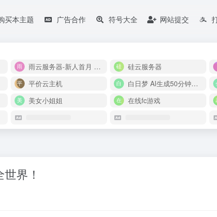
购买本主题
广告合作
符号大全
网站提交
雨云服务器-新人首月 5 折
硅云服务器
平价云主机
白日梦 AI生成50分钟视频
美女小姐姐
在线fc游戏
懂全世界！