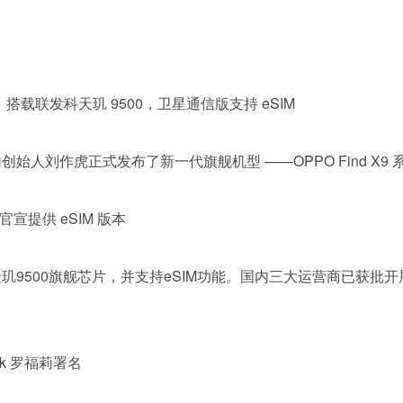
 正式发布：搭载联发科天玑 9500，卫星通信版支持 eSIM
始人刘作虎正式发布了新一代旗舰机型 ——OPPO Find X9 
列官宣提供 eSIM 版本
布，首发天玑9500旗舰芯片，并支持eSIM功能。国内三大运营商已获
ek 罗福莉署名