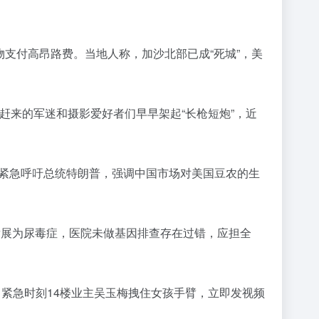
物支付高昂路费。当地人称，加沙北部已成“死城”，美
各地赶来的军迷和摄影爱好者们早早架起“长枪短炮”，近
他紧急呼吁总统特朗普，强调中国市场对美国豆农的生
并发展为尿毒症，医院未做基因排查存在过错，应担全
棚，紧急时刻14楼业主吴玉梅拽住女孩手臂，立即发视频