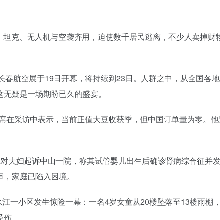
攻势，坦克、无人机与空袭齐用，迫使数千居民逃离，不少人卖掉财
活动和长春航空展于19日开幕，将持续到23日。人群之中，从全国
这无疑是一场期盼已久的盛宴。
会主席在采访中表示，当前正值大豆收获季，但中国订单量为零。
湖南一对夫妇起诉中山一院，称其试管婴儿出生后确诊肾病综合征
审，家庭已陷入困境。
南冷水江一小区发生惊险一幕：一名4岁女童从20楼坠落至13楼雨
受伤。