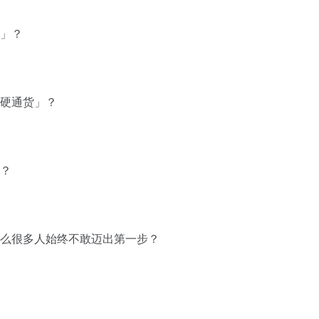
坏」？
「硬通货」？
的？
什么很多人始终不敢迈出第一步？