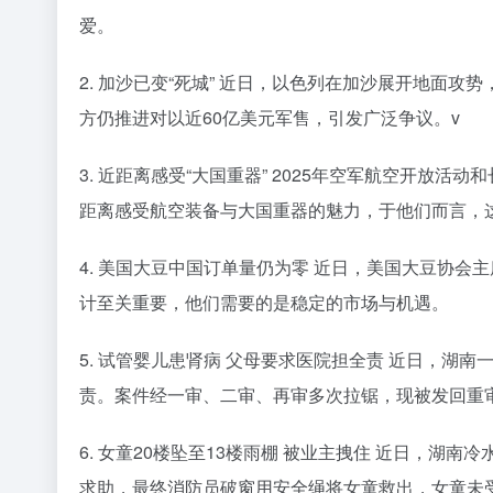
爱。
2. 加沙已变“死城” 近日，以色列在加沙展开地面
方仍推进对以近60亿美元军售，引发广泛争议。v
3. 近距离感受“大国重器” 2025年空军航空开放
距离感受航空装备与大国重器的魅力，于他们而言，
4. 美国大豆中国订单量仍为零 近日，美国大豆协
计至关重要，他们需要的是稳定的市场与机遇。
5. 试管婴儿患肾病 父母要求医院担全责 近日，
责。案件经一审、二审、再审多次拉锯，现被发回重
6. 女童20楼坠至13楼雨棚 被业主拽住 近日，湖
求助，最终消防员破窗用安全绳将女童救出，女童未