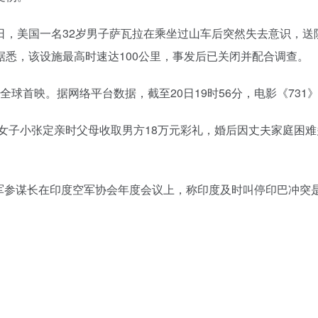
9月17日，美国一名32岁男子萨瓦拉在乘坐过山车后突然失去意识
悉，该设施最高时速达100公里，事发后已关闭并配合调查。
31》在全球首映。据网络平台数据，截至20日19时56分，电影《73
，浙江女子小张定亲时父母收取男方18万元彩礼，婚后因丈夫家庭困
印空军参谋长在印度空军协会年度会议上，称印度及时叫停印巴冲