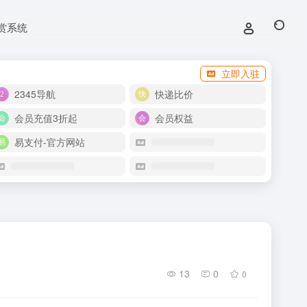
赏系统
立即入驻
2345导航
快递比价
会员充值3折起
会员权益
易支付-官方网站
13
0
0