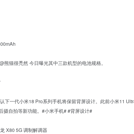
00mAh
主 @熊猫很禿然 今日曝光其中三款机型的电池规格。
”
代小米18 Pro系列手机将保留背屏设计。此前小米11 Ultra曾引
后摄自拍等新功能。#小米手机# #背屏设计#
骁龙 X80 5G 调制解调器