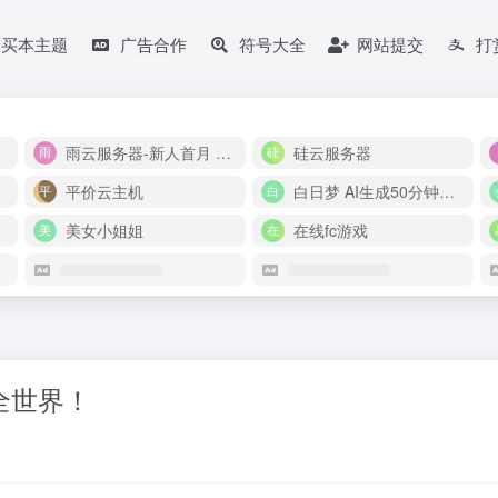
购买本主题
广告合作
符号大全
网站提交
打
雨云服务器-新人首月 5 折
硅云服务器
平价云主机
白日梦 AI生成50分钟视频
美女小姐姐
在线fc游戏
懂全世界！