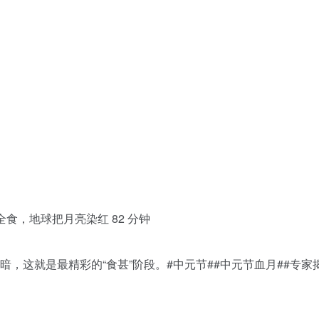
月全食，地球把月亮染红 82 分钟
暗，这就是最精彩的“食甚”阶段。#中元节##中元节血月##专家