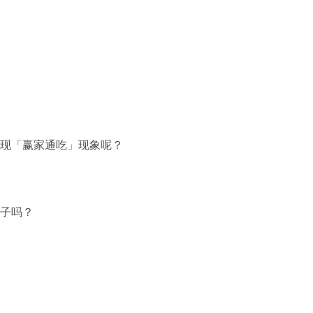
出现「赢家通吃」现象呢？
蚊子吗？