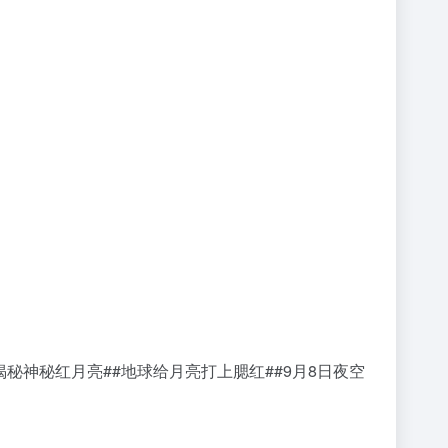
揭秘神秘红月亮##地球给月亮打上腮红##9月8日夜空