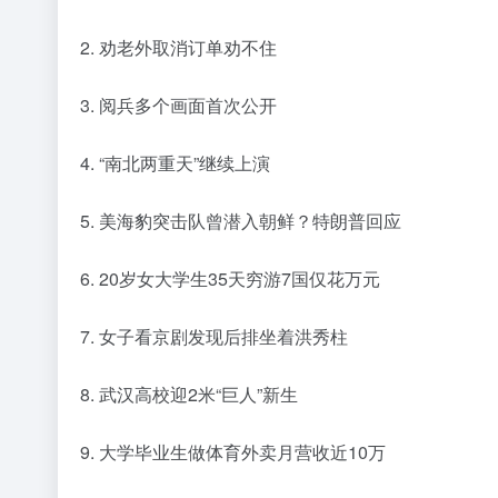
2. 劝老外取消订单劝不住
3. 阅兵多个画面首次公开
4. “南北两重天”继续上演
5. 美海豹突击队曾潜入朝鲜？特朗普回应
6. 20岁女大学生35天穷游7国仅花万元
7. 女子看京剧发现后排坐着洪秀柱
8. 武汉高校迎2米“巨人”新生
9. 大学毕业生做体育外卖月营收近10万