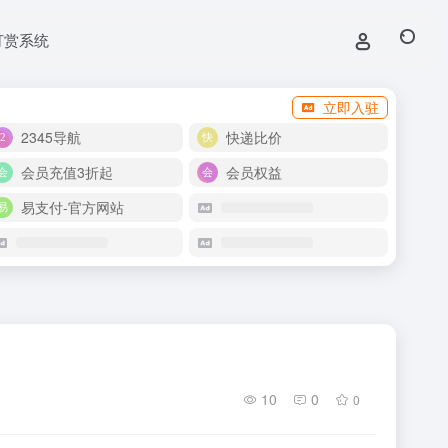
打赏系统
立即入驻
2345导航
快递比价
会员充值3折起
会员权益
易支付-官方网站
10
0
0