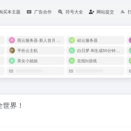
购买本主题
广告合作
符号大全
网站提交
雨云服务器-新人首月 5 折
硅云服务器
平价云主机
白日梦 AI生成50分钟视频
美女小姐姐
在线fc游戏
懂全世界！