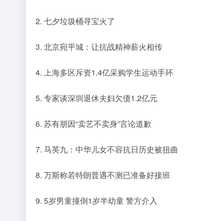
2. 七夕垃圾桶寻宝火了
3. 北京宛平城：让抗战精神薪火相传
4. 上海多区斥资1.4亿采购学生运动手环
5. 专家谈深圳退休夫妇欠债1.2亿元
6. 苏有朋因“卖艺不卖身”言论道歉
7. 马英九：中华儿女不容抗日历史被扭曲
8. 万斯称若特朗普遇不测已准备好接班
9. 5岁男童撞倒1岁半幼童 警方介入