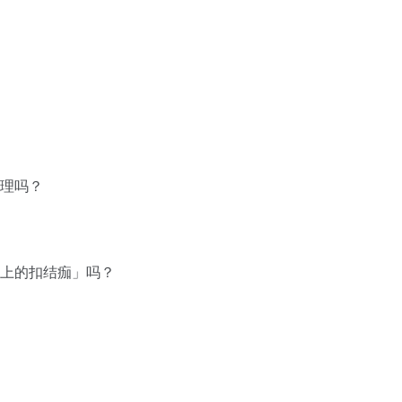
道理吗？
神上的扣结痂」吗？