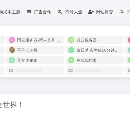
购买本主题
广告合作
符号大全
网站提交
雨云服务器-新人首月 5 折
硅云服务器
平价云主机
白日梦 AI生成50分钟视频
美女小姐姐
在线fc游戏
懂全世界！