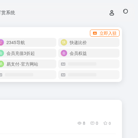
打赏系统
立即入驻
2345导航
快递比价
会员充值3折起
会员权益
易支付-官方网站
8
0
0