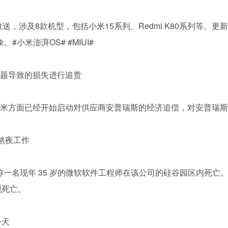
启推送，涉及8款机型，包括小米15系列、Redmi K80系列等
小米澎湃OS# #MIUI#
问题导致的损失进行追责
，小米方面已经开始启动对供应商安普瑞斯的经济追偿，对安普瑞
常熬夜工作
称一名现年 35 岁的微软软件工程师在该公司的硅谷园区内死亡。该工
现死亡。
今天