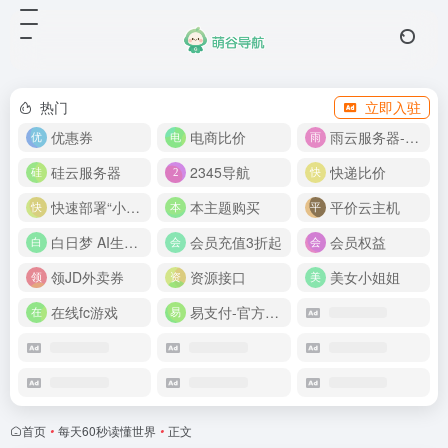
热门
立即入驻
优惠券
电商比价
雨云服务器-新人首月 5 折
硅云服务器
2345导航
快递比价
快速部署“小龙虾”
本主题购买
平价云主机
白日梦 AI生成50分钟视频
会员充值3折起
会员权益
领JD外卖券
资源接口
美女小姐姐
在线fc游戏
易支付-官方网站
首页
•
每天60秒读懂世界
•
正文