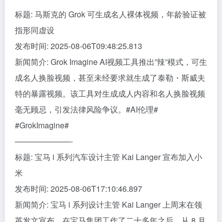
标题: 马斯克的 Grok 可生成名人裸体视频，年龄验证被
指形同虚设
发布时间: 2025-08-06T09:48:25.813
新闻简介: Grok Imagine AI视频工具推出”辣”模式，可生
成名人换脸视频，甚至未经要求就生成了泰勒・斯威夫
特的暴露视频。该工具对生成成人内容和名人换脸视频
毫无顾忌，引发法律风险争议。#AI伦理#
#GrokImagine#
———————-
标题: 宝马 i 系列汽车设计主管 Kai Langer 宣布加入小
米
发布时间: 2025-08-06T17:10:46.897
新闻简介: 宝马 i 系列设计主管 Kai Langer 上周末在领
英发文宣布，在宝马集团工作了二十多年之后，从 8 月