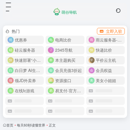
热门
立即入驻
优惠券
电商比价
雨云服务器-新人首月 5 折
硅云服务器
2345导航
快递比价
快速部署“小龙虾”
本主题购买
平价云主机
白日梦 AI生成50分钟视频
会员充值3折起
会员权益
领JD外卖券
资源接口
美女小姐姐
在线fc游戏
易支付-官方网站
首页
•
每天60秒读懂世界
•
正文