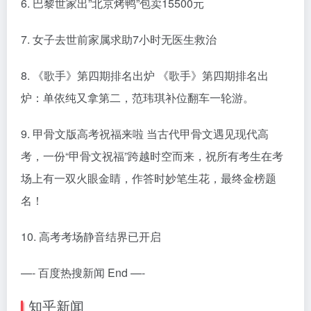
6. 巴黎世家出”北京烤鸭”包卖15500元
7. 女子去世前家属求助7小时无医生救治
8. 《歌手》第四期排名出炉 《歌手》第四期排名出
炉：单依纯又拿第二，范玮琪补位翻车一轮游。
9. 甲骨文版高考祝福来啦 当古代甲骨文遇见现代高
考，一份“甲骨文祝福”跨越时空而来，祝所有考生在考
场上有一双火眼金睛，作答时妙笔生花，最终金榜题
名！
10. 高考考场静音结界已开启
—- 百度热搜新闻 End —-
知乎新闻