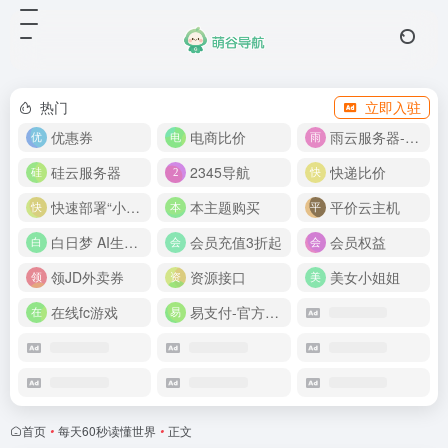
热门
立即入驻
优惠券
电商比价
雨云服务器-新人首月 5 折
硅云服务器
2345导航
快递比价
快速部署“小龙虾”
本主题购买
平价云主机
白日梦 AI生成50分钟视频
会员充值3折起
会员权益
领JD外卖券
资源接口
美女小姐姐
在线fc游戏
易支付-官方网站
首页
•
每天60秒读懂世界
•
正文