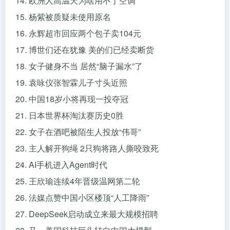
14. 欧洲人高温天为啥用不了空调
15. 杨紫被质疑未使用原名
16. 永辉超市回应两个包子卖104元
17. 博世们还在犹豫 美的们已经卖断货
18. 女子健身不当 居然“脑子漏水”了
19. 袁咏仪张智霖儿子寸头近照
20. 中国18岁小将再现一投夺冠
21. 日本世界杯淘汰赛历史0胜
22. 女子在酒吧被陌生人投放“伟哥”
23. 主人解开狗绳 2只狗将路人撕咬致死
24. AI手机进入Agent时代
25. 王欣瑜连续4年晋级温网第二轮
26. 法媒点赞中国小区楼顶“人工降雨”
27. DeepSeek启动成立来最大规模招聘