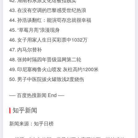
42. 湖南祁东原文化馆被指贱卖
43. 在没有空调的巴黎感受世纪热浪
44. 孙浩谈翻红：能演苟存忠就很幸福
45. “草莓月亮”浪漫现身
46. 女子用家人生日买彩票中1032万
47. 内马尔替补
48. 张帅时隔四年晋级温网第二轮
49. 印尼塞梅鲁火山喷发 灰柱高约1200米
50. 男子中医院拔火罐致浅2度烧伤
—- 百度热搜新闻 End —-
知乎新闻
新闻来源：知乎日榜