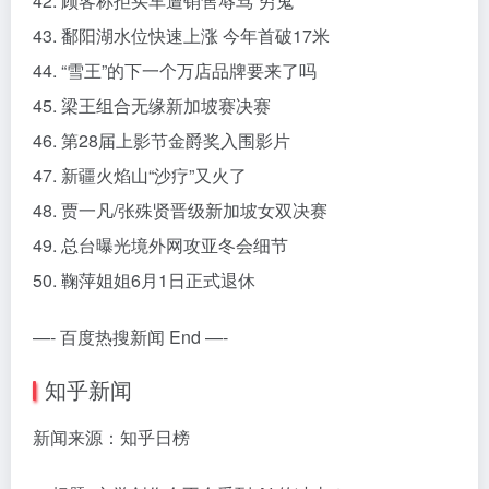
42. 顾客称拒买车遭销售辱骂“穷鬼”
43. 鄱阳湖水位快速上涨 今年首破17米
44. “雪王”的下一个万店品牌要来了吗
45. 梁王组合无缘新加坡赛决赛
46. 第28届上影节金爵奖入围影片
47. 新疆火焰山“沙疗”又火了
48. 贾一凡/张殊贤晋级新加坡女双决赛
49. 总台曝光境外网攻亚冬会细节
50. 鞠萍姐姐6月1日正式退休
—- 百度热搜新闻 End —-
知乎新闻
新闻来源：知乎日榜