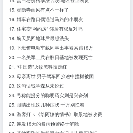
14. 蛋白粉价格暴涨 部分地区甚至断货
15. 灵隐寺画风有点不一样了
16. 婚车在路口偶遇过马路的小朋友
17. 住宅变“网约房” 邻居有权反对吗
18. 航天员回地球后最想洗头
19. 下班骑电动车载同事出事被索赔18万
20. 一名美军士兵在驻日基地被发现死亡
21. “中国造”灭蚊黑科技走红
22. 母亲离世 男子驾车回乡途中撞树被困
23. 这句话钱学森从未说过
24. 号称能提分的聪明药实则是兴奋剂
25. 眼睛出现这几种症状 千万别扛着
26. 游客打卡《给阿嬷的情书》取景地被收费
27. 连发18天的暴雨预警终于解除