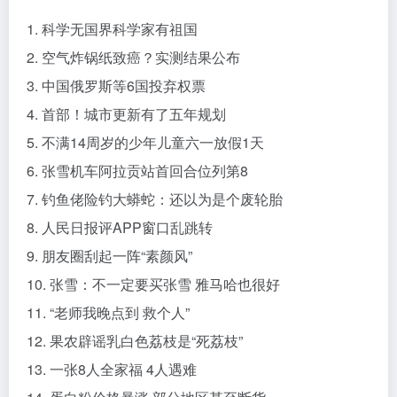
1. 科学无国界科学家有祖国
2. 空气炸锅纸致癌？实测结果公布
3. 中国俄罗斯等6国投弃权票
4. 首部！城市更新有了五年规划
5. 不满14周岁的少年儿童六一放假1天
6. 张雪机车阿拉贡站首回合位列第8
7. 钓鱼佬险钓大蟒蛇：还以为是个废轮胎
8. 人民日报评APP窗口乱跳转
9. 朋友圈刮起一阵“素颜风”
10. 张雪：不一定要买张雪 雅马哈也很好
11. “老师我晚点到 救个人”
12. 果农辟谣乳白色荔枝是“死荔枝”
13. 一张8人全家福 4人遇难