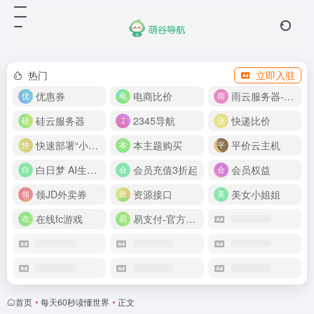
热门
立即入驻
优惠券
电商比价
雨云服务器-新人首月 5 折
硅云服务器
2345导航
快递比价
快速部署“小龙虾”
本主题购买
平价云主机
白日梦 AI生成50分钟视频
会员充值3折起
会员权益
领JD外卖券
资源接口
美女小姐姐
在线fc游戏
易支付-官方网站
首页
•
每天60秒读懂世界
•
正文