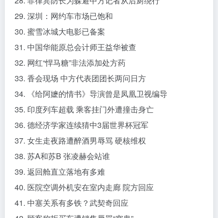
28. 菲律宾防长为躲避中方记者从后厨绕行
29. 深圳：网约车市场已饱和
30. 蜜雪冰城大电影已备案
31. 中国华能原总会计师王益华被查
32. 网红“悍马糖”非法添加处方药
33. 香会现场 中方代表团团长两问日方
34. 《给阿嬷的情书》导演曾是凤凰卫视编导
35. 印度列车超载 乘客挂门外遭撞击身亡
36. 德经济学家连续猜中3届世界杯冠军
37. 女生走夜路遭醉酒男辱骂 硬核维权
38. 苏A和苏B 张凌赫会站谁
39. 返回舱直立落地有多难
40. 医院空调外机安在室内走廊 院方回应
41. 中塞关系有多铁？武契奇回应