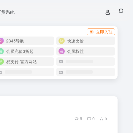
打赏系统
立即入驻
2345导航
快递比价
会员充值3折起
会员权益
易支付-官方网站
9
0
0