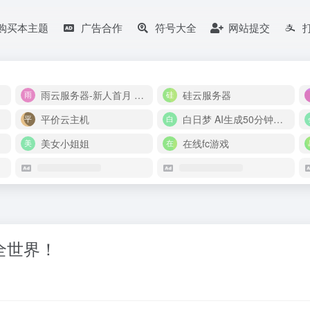
购买本主题
广告合作
符号大全
网站提交
雨云服务器-新人首月 5 折
硅云服务器
平价云主机
白日梦 AI生成50分钟视频
美女小姐姐
在线fc游戏
懂全世界！