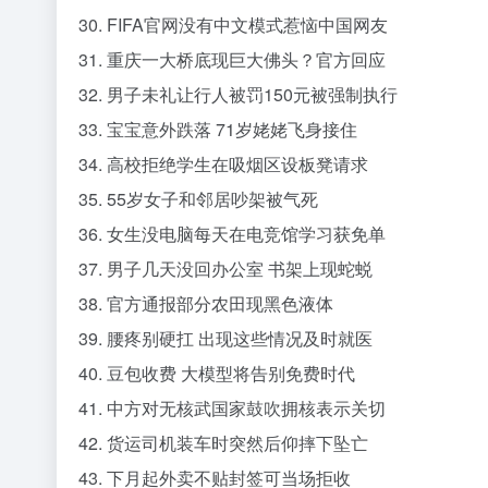
30. FIFA官网没有中文模式惹恼中国网友
31. 重庆一大桥底现巨大佛头？官方回应
32. 男子未礼让行人被罚150元被强制执行
33. 宝宝意外跌落 71岁姥姥飞身接住
34. 高校拒绝学生在吸烟区设板凳请求
35. 55岁女子和邻居吵架被气死
36. 女生没电脑每天在电竞馆学习获免单
37. 男子几天没回办公室 书架上现蛇蜕
38. 官方通报部分农田现黑色液体
39. 腰疼别硬扛 出现这些情况及时就医
40. 豆包收费 大模型将告别免费时代
41. 中方对无核武国家鼓吹拥核表示关切
42. 货运司机装车时突然后仰摔下坠亡
43. 下月起外卖不贴封签可当场拒收