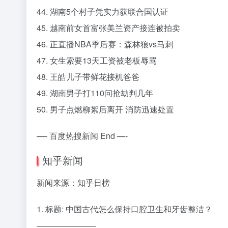
44. 湖南5个村子凭实力获联合国认证
45. 越南前女首富张美兰资产接连被拍卖
46. 正直播NBA季后赛：森林狼vs马刺
47. 女生索要13天工资被老板辱骂
48. 王皓儿子带鲜花接机爸爸
49. 湖南男子打110问抢劫判几年
50. 男子点燃柳絮后离开 消防迅速处置
—- 百度热搜新闻 End —-
知乎新闻
新闻来源：知乎日榜
1. 标题: 中国古代怎么保持口腔卫生和牙齿整洁？
———————-