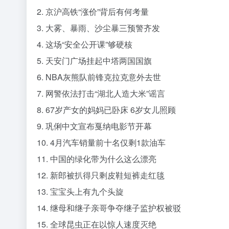
2. 京沪高铁“涨价”背后有何考量
3. 大雾、暴雨、沙尘暴三预警齐发
4. 这场“安全公开课”够硬核
5. 天安门广场挂起中塔两国国旗
6. NBA灰熊队前锋克拉克意外去世
7. 网警依法打击“湖北人造大米”谣言
8. 67岁产女的妈妈已卧床 6岁女儿照顾
9. 巩俐中文宣布戛纳电影节开幕
10. 4月汽车销量前十名仅剩1款油车
11. 中国的绿化带为什么这么漂亮
12. 新郎被扒得只剩皮鞋短裤走红毯
13. 宝宝头上有九个头旋
14. 继母和继子亲哥争夺继子监护权被驳
15. 全球昆虫正在以惊人速度灭绝