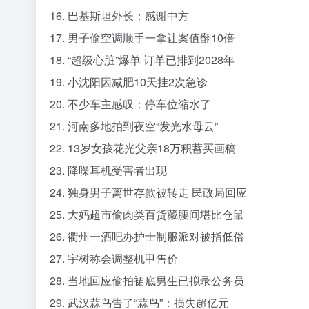
16. 巴基斯坦外长：感谢中方
17. 男子偷空调顺手一拿让案值翻10倍
18. “超级心脏”爆单 订单已排到2028年
19. 小沈阳因减肥10天挂2次急诊
20. 不少车主感叹：停车位缩水了
21. 河南多地拍到夜空“发光水母云”
22. 13岁女孩花光父亲18万积蓄买画稿
23. 降噪耳机受害者出现
24. 独身男子离世存款被转走 民政局回应
25. 大妈超市偷肉类百货藏腰间堪比仓鼠
26. 衢州一酒吧办护士制服派对被指低俗
27. 宇树称会调整机甲售价
28. 当地回应偷拍裙底男生已拟录公务员
29. 武汉蒜鸟告了“蒜鸟”：损失超亿元