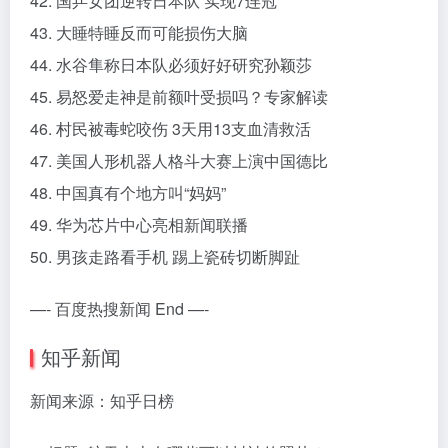
42. 国乒女团逆转日本队 实现7连冠
43. 大睡特睡反而可能损伤大脑
44. 水谷隼称日本队必须好好研究孙颖莎
45. 易怒爱走神是前额叶受损吗？专家解读
46. 村民被毒蛇咬伤 3天用13支血清救活
47. 美国人形机器人格斗大赛上演中国德比
48. 中国真有个地方叫“妈妈”
49. 华为芯片中心亮相新闻联播
50. 男孩走路看手机 踢上瓷砖切断脚趾
—- 百度热搜新闻 End —-
知乎新闻
新闻来源：知乎日榜