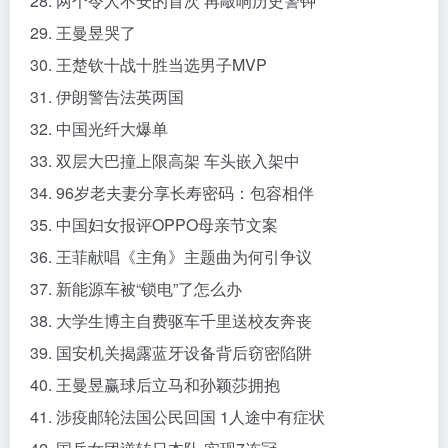
28. 两个令人不安的首次 再敲响历史警钟
29. 王曼昱哭了
30. 王楚钦十战十胜当选男子MVP
31. 伊朗警告法英两国
32. 中国光纤大爆单
33. 双层大巴撞上限高架 车头嵌入架中
34. 96岁老夫妻分享长寿密码：包容相伴
35. 中国妇女报评OPPO母亲节文案
36. 王菲献唱《主角》主题曲为何引争议
37. 新能源车被“锁电”了怎么办
38. 大学生博主自费驱车千里送校友奔丧
39. 国安机关揭露蓝牙设备背后窃密陷阱
40. 王曼昱赢球后立马和孙颖莎拥抱
41. 涉疫邮轮法国公民回国 1人途中有症状