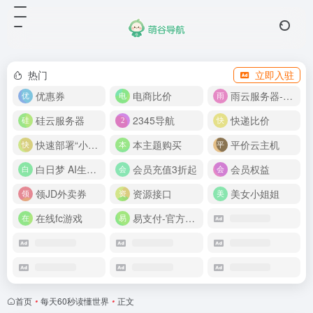
热门
立即入驻
优惠券
电商比价
雨云服务器-新人首月 5 折
硅云服务器
2345导航
快递比价
快速部署“小龙虾”
本主题购买
平价云主机
白日梦 AI生成50分钟视频
会员充值3折起
会员权益
领JD外卖券
资源接口
美女小姐姐
在线fc游戏
易支付-官方网站
首页
•
每天60秒读懂世界
•
正文