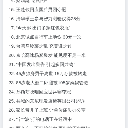
14. 梁靖崑“逆转的神”
15. 王楚钦回应国乒男团夺冠
16. 清华硕士参与智力测验仅得25分
17. “今天起 出门多穿红色衣服”
18. 北京试点自行车上地铁 30元一次
19. 台湾马铃薯之乱 究竟谁之过
20. 京哈高速杨絮爆发 能见度不足一米
21. “中国发出警告 引起多国共鸣”
22. 45岁独身男子离世 15万存款被转走
23. 85岁老人翘二郎腿被105岁妈妈管教
24. 孙颖莎哽咽回应世乒赛夺冠
25. 县城的东尼理发店遭英国公司起诉
26. 家长带儿子上班 让单位痛失办公室
27. “宁”“波”打的电话正在通话中