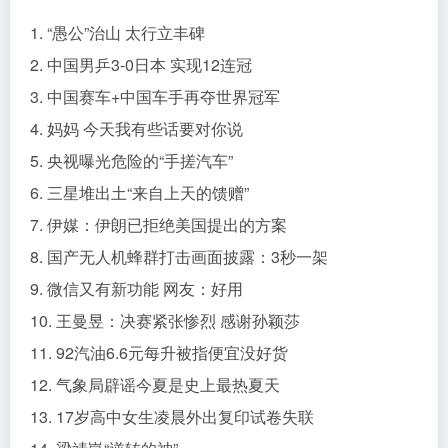
1. “愚公”治山 太行立丰碑
2. 中国男乒3-0日本 实现12连冠
3. 中国赛车+中国车手再夺世界冠军
4. 妈妈 今天我有些话要对你说
5. 央视曝光危险的“手搓汽车”
6. 三星堆出土“来自上天的馈赠”
7. 伊媒：伊朗已拒绝美国提出的方案
8. 国产无人机蜂群打击画面披露：3秒一架
9. 微信又有新功能 网友：好用
10. 王曼昱：决赛紧张惨烈 感谢孙颖莎
11. 92汽油6.6元每升被指便宜没好货
12. 气象局辟谣今夏是史上最热夏天
13. 17岁高中女生凌晨外出复印试卷失联