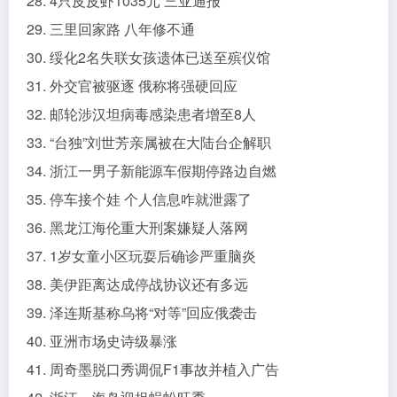
28. 4只皮皮虾1035元 三亚通报
29. 三里回家路 八年修不通
30. 绥化2名失联女孩遗体已送至殡仪馆
31. 外交官被驱逐 俄称将强硬回应
32. 邮轮涉汉坦病毒感染患者增至8人
33. “台独”刘世芳亲属被在大陆台企解职
34. 浙江一男子新能源车假期停路边自燃
35. 停车接个娃 个人信息咋就泄露了
36. 黑龙江海伦重大刑案嫌疑人落网
37. 1岁女童小区玩耍后确诊严重脑炎
38. 美伊距离达成停战协议还有多远
39. 泽连斯基称乌将“对等”回应俄袭击
40. 亚洲市场史诗级暴涨
41. 周奇墨脱口秀调侃F1事故并植入广告