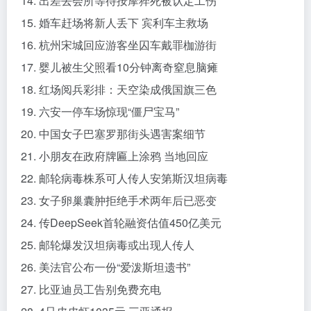
14. 出差去会所等待按摩猝死被认定工伤
15. 婚车赶场将新人丢下 宾利车主救场
16. 杭州宋城回应游客坐囚车戴罪枷游街
17. 婴儿被生父照看10分钟离奇窒息脑瘫
18. 红场阅兵彩排：天空染成俄国旗三色
19. 六安一停车场惊现“僵尸宝马”
20. 中国女子巴塞罗那街头遇害案细节
21. 小朋友在政府牌匾上涂鸦 当地回应
22. 邮轮病毒株系可人传人安第斯汉坦病毒
23. 女子卵巢囊肿拒绝手术两年后已恶变
24. 传DeepSeek首轮融资估值450亿美元
25. 邮轮爆发汉坦病毒或出现人传人
26. 美法官公布一份“爱泼斯坦遗书”
27. 比亚迪员工告别免费充电