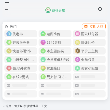
热门
立即入驻
优惠券
电商比价
雨云服务器-新人首月 5 折
硅云服务器
2345导航
快递比价
快速部署“小龙虾”
本主题购买
平价云主机
白日梦 AI生成50分钟视频
会员充值3折起
会员权益
领JD外卖券
资源接口
美女小姐姐
在线fc游戏
易支付-官方网站
首页
•
每天60秒读懂世界
•
正文