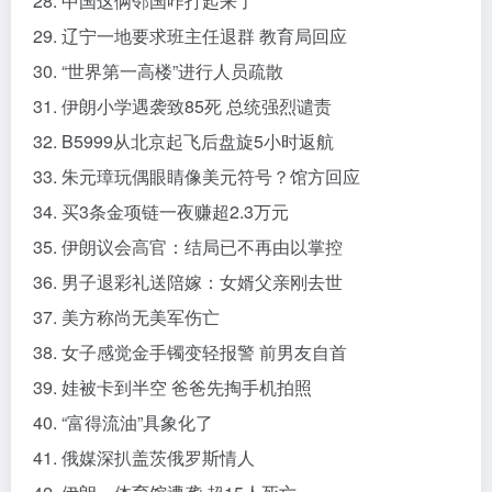
28. 中国这俩邻国咋打起来了
29. 辽宁一地要求班主任退群 教育局回应
30. “世界第一高楼”进行人员疏散
31. 伊朗小学遇袭致85死 总统强烈谴责
32. B5999从北京起飞后盘旋5小时返航
33. 朱元璋玩偶眼睛像美元符号？馆方回应
34. 买3条金项链一夜赚超2.3万元
35. 伊朗议会高官：结局已不再由以掌控
36. 男子退彩礼送陪嫁：女婿父亲刚去世
37. 美方称尚无美军伤亡
38. 女子感觉金手镯变轻报警 前男友自首
39. 娃被卡到半空 爸爸先掏手机拍照
40. “富得流油”具象化了
41. 俄媒深扒盖茨俄罗斯情人