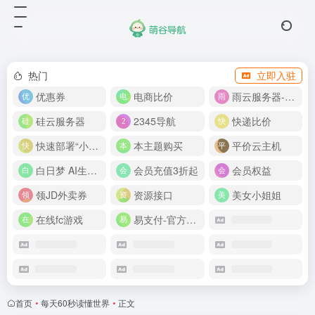
热门
立即入驻
优惠券
电商比价
雨云服务器-新人首月 5 折
硅云服务器
2345导航
快递比价
快速部署“小龙虾”
本主题购买
平价云主机
白日梦 AI生成50分钟视频
会员充值3折起
会员权益
领JD外卖券
资源接口
美女小姐姐
在线fc游戏
易支付-官方网站
首页
•
每天60秒读懂世界
•
正文