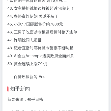
42. 伊朗一体育馆遭袭 超15人死亡
43. 女主播拒跳擦边舞被起诉 法院判了
44. 多路轰炸伊朗 美以不装了
45. 小米17国际版售价约7800元
46. 三男子吃面趁老板进后厨时整齐逃单
47. 许瑞忱同志逝世
48. 记者直播时耶路撒冷警报不断响起
49. AI企业Anthropic遭美政府全面封杀
50. 黄金连续上涨7个月
—- 百度热搜新闻 End —-
知乎新闻
新闻来源：知乎日榜