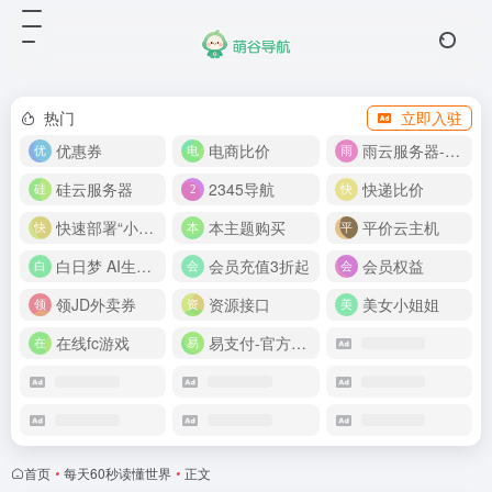
热门
立即入驻
优惠券
电商比价
雨云服务器-新人首月 5 折
硅云服务器
2345导航
快递比价
快速部署“小龙虾”
本主题购买
平价云主机
白日梦 AI生成50分钟视频
会员充值3折起
会员权益
领JD外卖券
资源接口
美女小姐姐
在线fc游戏
易支付-官方网站
首页
•
每天60秒读懂世界
•
正文