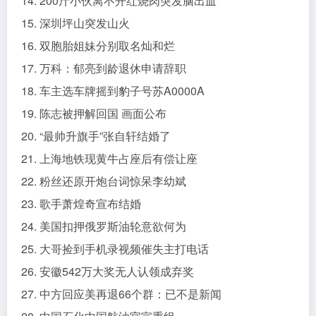
14. 200斤小伙离不开红烧肉突发脑出血
15. 深圳坪山突发山火
16. 双胞胎姐妹分别取名灿和烂
17. 万科：郁亮到龄退休申请辞职
18. 车主选车牌摇到豹子号苏A0000A
19. 陈志被押解回国 画面公布
20. “最帅升旗手”张自轩结婚了
21. 上海地铁现黄牛占座后有偿让座
22. 粉丝还原开炮台词惊呆李幼斌
23. 歌手萧煌奇宣布结婚
24. 美国扣押俄罗斯油轮意欲何为
25. 大哥捡到手机录视频催失主打电话
26. 安徽542万大奖无人认领成弃奖
27. 中方回应美再退66个群：已不是新闻