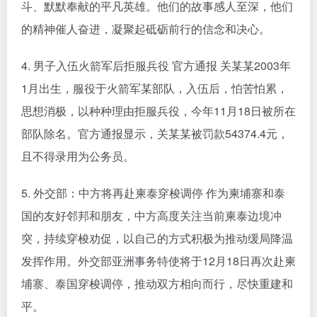
斗、默默奉献的平凡英雄。他们的故事感人至深，他们
的精神催人奋进，凝聚起砥砺前行的信念和决心。
4. 男子入伍火箭军后拒服兵役 官方通报 关某某2003年
1月出生，服役于火箭军某部队，入伍后，怕苦怕累，
思想消极，以种种理由拒服兵役，今年11月18日被所在
部队除名。官方通报显示，关某某被罚款54374.4元，
且不得录用为公务员。
5. 外交部：中方将再赴柬泰穿梭调停 作为柬埔寨和泰
国的友好邻邦和朋友，中方高度关注当前柬泰边境冲
突，持续穿梭劝促，以自己的方式积极为推动缓局降温
发挥作用。外交部亚洲事务特使将于12月18日再次赴柬
埔寨、泰国穿梭调停，推动双方相向而行，尽快重建和
平。