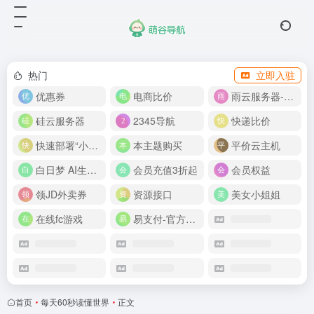
热门
立即入驻
优惠券
电商比价
雨云服务器-新人首月 5 折
硅云服务器
2345导航
快递比价
快速部署“小龙虾”
本主题购买
平价云主机
白日梦 AI生成50分钟视频
会员充值3折起
会员权益
领JD外卖券
资源接口
美女小姐姐
在线fc游戏
易支付-官方网站
首页
•
每天60秒读懂世界
•
正文