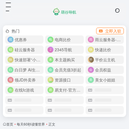
热门
立即入驻
优惠券
电商比价
雨云服务器-新人首月 5 折
硅云服务器
2345导航
快递比价
快速部署“小龙虾”
本主题购买
平价云主机
白日梦 AI生成50分钟视频
会员充值3折起
会员权益
领JD外卖券
资源接口
美女小姐姐
在线fc游戏
易支付-官方网站
首页
•
每天60秒读懂世界
•
正文