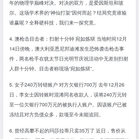
年的物理学巅峰对决。对决的双方，是爱因斯坦和玻
尔。这场学术界的“神仙打架”因何而起？结局究竟谁输
谁赢呢？全释硬科技，我们来一探究竟。
4. 澳枪击目击者：扫射十分钟 宛如炼狱 当地时间12月
14日傍晚，澳大利亚悉尼邦迪滩发生恐怖袭击枪击事
件，两名枪手在犹太节日光明节庆祝活动中无差别扫射
人群十分钟。目击者称现场“宛如炼狱”。
5. 女子240万转错账户 对方欠银行700万 去年12月26
日，李女士因转账时混淆同名收款人，误将240万元转
至一位欠银行700万元的被执行人账户。因该账户已被
冻结且对方负债众多，款项至今未能追回。
6. 曾经高攀不起的玛莎拉蒂只卖35万了 近日，售价从