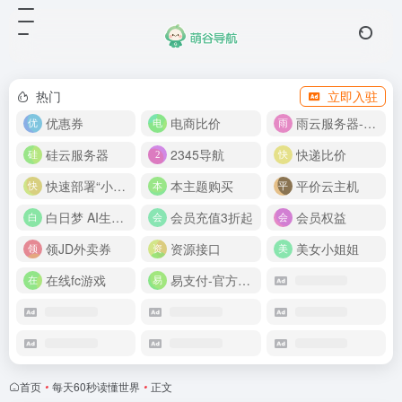
热门
立即入驻
优惠券
电商比价
雨云服务器-新人首月 5 折
硅云服务器
2345导航
快递比价
快速部署“小龙虾”
本主题购买
平价云主机
白日梦 AI生成50分钟视频
会员充值3折起
会员权益
领JD外卖券
资源接口
美女小姐姐
在线fc游戏
易支付-官方网站
首页
•
每天60秒读懂世界
•
正文