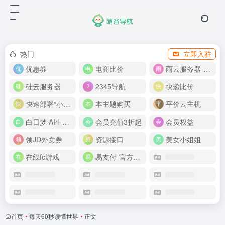
热门
立即入驻
优惠券
电商比价
雨云服务器-新人首月 5 折
硅云服务器
2345导航
快递比价
快速部署“小龙虾”
本主题购买
平价云主机
白日梦 AI生成50分钟视频
会员充值3折起
会员权益
领JD外卖券
资源接口
美女小姐姐
在线fc游戏
易支付-官方网站
首页
•
每天60秒读懂世界
•
正文