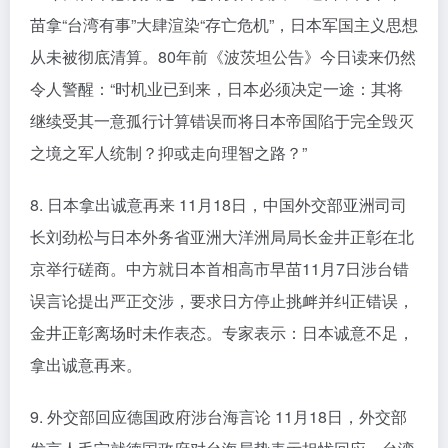
苗拿“台湾有事”大肆渲染“存亡危机”，日本军国主义思想
从未被彻底清算。80年前《波茨坦公告》今日读来仍然
令人警醒：“时机业已到来，日本必须决定一途：其将
继续受其一意孤行计算错误而将日本帝国陷于完全毁灭
之境之军人统制？抑或走向理智之路？”
8. 日本拿出诚意再来 11月18日，中国外交部亚洲司司
长刘劲松与日本外务省亚洲大洋洲局局长金井正彰在北
京举行磋商。中方就日本首相高市早苗11月7日涉台错
误言论提出严正交涉，要求日方停止挑衅并纠正错误，
金井正彰离场时未作表态。专家表示：日本诚意不足，
拿出诚意再来。
9. 外交部回应德国政府涉台海言论 11月18日，外交部