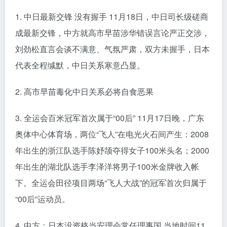
1. 中日最新交锋 没有握手 11月18日，中日司长级磋商
成最新交锋，中方就高市早苗涉华错误言论严正交涉，
刘劲松直言会谈不满意、气氛严肃，双方未握手，日本
代表全程缄默，中日关系寒意凸显。
2. 高市早苗毒化中日关系必将自食恶果
3. 全运会百米冠军首次属于“00后” 11月17日晚，广东
奥体中心体育场，两位“飞人”在电光火石间产生：2008
年出生的浙江队选手陈妤颉夺得女子100米头名；2000
年出生的湖北队选手李泽洋将男子100米金牌收入帐
下。全运会田径项目两场“飞人大战”的冠军首次归属于
“00后”运动员。
4. 中方：日本没资格当安理会常任理事国 当地时间11