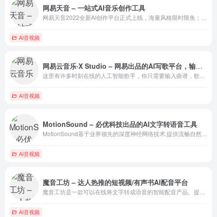
网易天音 – 一站式AI音乐创作工具
网易天音2022全新AI创作平台正式上线，海量风格限时限免；一键渲染，点亮你的音乐天赋！
AI音视频
网易云音乐·X Studio – 网易出品的AI写歌平台，输入曲谱即可演唱~
这里有许多时刻在线的人工智能歌手，你只需要输入曲谱，歌手就能在几秒内进行演唱。他们声线风格各具特色，不管是流行、电子、民族、或者摇滚作品，都能找到与之契合的歌手。基于最前沿的深度神经网络算法，歌手们拥有媲美真人的动听歌声，无需复杂调节，就可以得到自然的演唱效果。软件还提供音高、力度、咬字发音等多维度参数的调节，让你精确控制歌手表现力。
AI音视频
MotionSound – 必优科技出品的AI文字转语音工具
MotionSound基于业界领先的深度神经网络技术,提供流畅自然的语音合成服务,让人机沟通更自然,便捷
AI音视频
魔音工坊 – 达人热推的短视频/有声书AI配音平台
魔音工坊是一款可以在线将文字转成语音的智能配音产品。提供不同性别、不同口音的真人声音，在您输入文字后直接生成音频。您可快速对短视频等需要配音的内容进行配音。是一款功能强大AI语音合成神器。
AI音视频