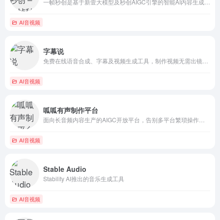
一帧秒创是基于新壹大模型及秒创AIGC引擎的智能AI内容生成平台，包含AI数字人、AI帮写、AI视频、AI作画等AIGC工具，可将百家号、公众号、头条号、搜狐号、新浪微博、小红书等文章一键转视频，一键生成数字人播报视频，为企业及自媒体提供一站式视频生产，全面提升内容创作效率。
AI音视频
字幕说
免费在线语音合成、字幕及视频生成工具，制作视频无需出镜，免费在线配音且提供同步字幕。免费获得如同真人一般的配音，语音及字幕视频在线合成。适合自媒体人快速试错，快速试验
AI音视频
呱呱有声制作平台
面向长音频内容生产的AIGC开放平台，告别多平台繁琐操作，让创作简单高效！一气呵成，事半功倍！
AI音视频
Stable Audio
Stability AI推出的音乐生成工具
AI音视频