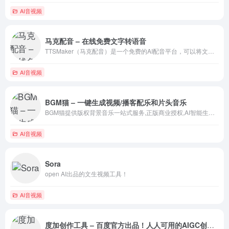
AI音视频
马克配音 – 在线免费文字转语音
TTSMaker（马克配音）是一个免费的AI配音平台，可以将文本转换成语音，支持50多种语言和300多种语音风格，包括各种热门短视频声音，强大的神经网络使语音听起来更加自然，您可以在线试听，或者按mp3、wav格式下载音频文件。
AI音视频
BGM猫 – 一键生成视频/播客配乐和片头音乐
BGM猫提供版权背景音乐一站式服务,正版商业授权,AI智能生成曲库,免费无限,快捷授权,一键下载
AI音视频
Sora
open AI出品的文生视频工具！
AI音视频
度加创作工具 – 百度官方出品！人人可用的AIGC创作平台