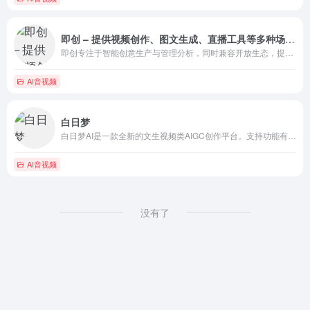
即创 – 提供视频创作、图文生成、直播工具等多种场景服务
即创专注于智能创意生产与管理分析，同时兼容开放生态，提供视频创作、图文生成、直播工具等多种场景服务，帮助客户解锁创意生产力、携手服务商激发创新，撬动多元供给，助力商业化经营。
AI音视频
白日梦
白日梦AI是一款全新的文生视频类AIGC创作平台。支持功能有：文生视频、动态画面、AI角色生成、人物/场景一致性...更多功能，等你来发现！
AI音视频
没有了