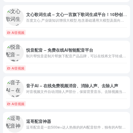
文心歌词生成 – 文心一言旗下歌词生成平台！10秒创作一首歌
百度文心,产业级知识增强大模型,包含基础通用大模型及面向重点领域和重点任务的大模型,同时有丰富的工具与平台支撑高效便捷的应用开发,学习效率高,可解释性好,大幅降低AI开发与应用门槛.
AI音视频
悦音配音 – 免费在线AI智能配音平台
制片帮悦音是制片帮旗下配音产品品牌，可以在线将文字转成语音的智能配音产品。悦音配音提供男声女声童声、普通话，方言，英文等多语种的真人声音，在您输入文字后直接生成音频。是一款ai智能在线配音
AI音视频
音子AI – 在线免费视频消音、消除人声、去除人声
对音视频文件自动消除人声部分，保留背景音乐。去除视频当中的人说话的声音
AI音视频
逗哥配音神器
逗哥配音是一款500w+达人热推的的AI配音软件，独有的AI智能配音技术,更专业,更完美贴近真人配音。内置丰富的短视频创作工具，文案提取、人声分离等短视频必备功能，逗哥配音是你短视频创作不二的选择！