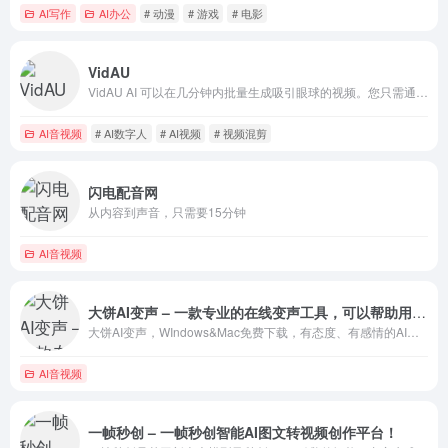
AI写作
AI办公
# 动漫
# 游戏
# 电影
VidAU
VidAU AI 可以在几分钟内批量生成吸引眼球的视频。您只需通过产品链接或描述，就能轻松创建视频，使用逼真的 AI 数字人用多种语言和口音进行讲解，适用于 TikTok、YouTube、市场营销、培训视频等多种场景。
AI音视频
# AI数字人
# AI视频
# 视频混剪
闪电配音网
从内容到声音，只需要15分钟
AI音视频
大饼AI变声 – 一款专业的在线变声工具，可以帮助用户轻松改变自己的音色
大饼AI变声，WIndows&Mac免费下载，有态度、有感情的AI变声器，IP音效、御姐萝莉，正太萌妹，千百种丰富音色免费试用，一键安装轻松上手，支持全平台游戏、直播、软件内使用
AI音视频
一帧秒创 – 一帧秒创智能AI图文转视频创作平台！