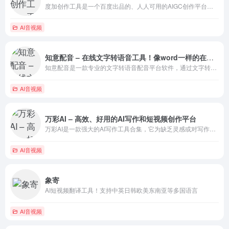
度加创作工具是一个百度出品的、人人可用的AIGC创作平台。度加致力于通过AI能力降低内容生成门槛，提升创作效率，一站式聚合百度AIGC能力，引领跨时代的内容生产方式。度加的主要功能包括AI成片（图文成片/
AI音视频
知意配音 – 在线文字转语音工具！像word一样的在线可视化配音编辑
知意配音是一款专业的文字转语音配音平台软件，通过文字转语音技术来实现语音合成配音，使用知意配音软件可以实现视频配音、广告配音、促销叫卖、网络配音等各种场景的配音需求，知意配音致力于成为一
AI音视频
万彩AI – 高效、好用的AI写作和短视频创作平台
万彩AI是一款强大的AI写作工具合集，它为缺乏灵感或对写作感到困难的人提供了AI智能写作支持。这款AI写作生成神器可以快速产出精准、直接可用的文案，它的AI创作准确率高达99%，让您的文案内容编写效率提升
AI音视频
象寄
AI短视频翻译工具！支持中英日韩欧美东南亚等多国语言
AI音视频