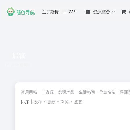
资源整合
兰开斯特
38°
邮箱
共 15 篇网址
常用网站
UI资源
发现产品
生活悠闲
导航名站
界面
排序
发布
更新
浏览
点赞